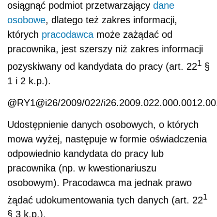
osiągnąć podmiot przetwarzający
dane
osobowe
, dlatego też zakres informacji,
których
pracodawca
może zażądać od
pracownika, jest szerszy niż zakres informacji
1
pozyskiwany od kandydata do pracy (art. 22
§
1 i 2 k.p.).
@RY1@i26/2009/022/i26.2009.022.000.0012.
Udostępnienie danych osobowych, o których
mowa wyżej, następuje w formie oświadczenia
odpowiednio kandydata do pracy lub
pracownika (np. w kwestionariuszu
osobowym). Pracodawca ma jednak prawo
1
żądać udokumentowania tych danych (art. 22
§ 3 k.p.).