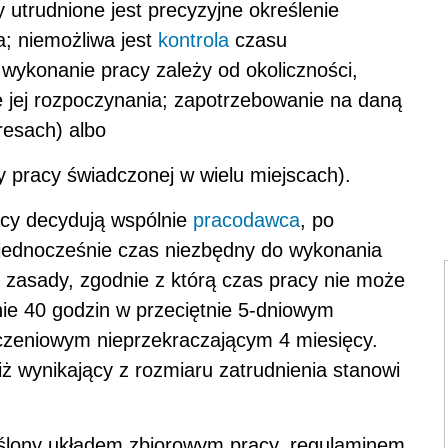
y utrudnione jest precyzyjne określenie
a; niemożliwa jest
kontrola
czasu
ykonanie pracy zależy od okoliczności,
 jej rozpoczynania; zapotrzebowanie na daną
resach) albo
 pracy świadczonej w wielu miejscach).
cy decydują wspólnie
pracodawca
, po
 jednocześnie czas niezbędny do wykonania
 zasady, zgodnie z którą czas pracy nie może
nie 40 godzin w przeciętnie 5-dniowym
iczeniowym nieprzekraczającym 4 miesięcy.
ż wynikający z rozmiaru zatrudnienia stanowi
ślony układem zbiorowym pracy, regulaminem