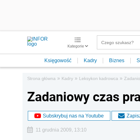
Kategorie
Księgowość
Kadry
Biznes
S
»
»
»
Strona główna
Kadry
Leksykon kadrowca
Zadanio
Zadaniowy czas pr
Subskrybuj nas na Youtube
Zapisz
11 grudnia 2009, 13:10