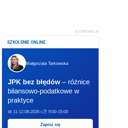
AUTOPROMOCJA
SZKOLENIE ONLINE
Małgorzata Tarkowska
JPK bez błędów
– różnice
bilansowo-podatkowe w
praktyce
📅 11-12.08.2026 r.
🕐 9:00-15:00
Zapisz się