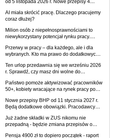
od 5 listopada 2026 r. Nowe przepisy 4
sierpnia zostały ogłoszone w Dzienniku
AI miała skrócić pracę. Dlaczego pracujemy
Ustaw
coraz dłużej?
Milion osób z niepełnosprawnościami to
niewykorzystany potencjał rynku pracy.
Problemem nie jest brak kandydatów,
Przerwy w pracy – dla każdego, ale i dla
dofinansowań czy refundacji, ale bariery po
wybranych. Kto ma prawo do dodatkowych
stronie systemu i świadomości
15 minut?
pracodawców [WYWIAD]
Ten urlop przedawnia się we wrześniu 2026
r. Sprawdź, czy masz dni wolne do
wykorzystania
Państwo pomoże aktywizować pracowników
50+, kobiety wracające na rynek pracy po
urodzeniu dzieci, osoby przewlekle chore i
Nowe przepisy BHP od 11 stycznia 2027 r.
osoby neuroatypowe. Powstanie Fundusz
Będą dodatkowe obowiązki. Pracodawcy
na rzecz Inkluzywności w Zatrudnianiu?
dostają czas na przygotowanie się do zmian
Już żadne składki w ZUS nikomu nie
przepadną - będzie zmiana przepisów o
przedawnieniu i niepodleganiu
Pensja 4900 zł to dopiero początek - raport
ubezpieczeniom społecznym