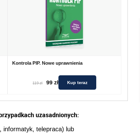
Kontrola PIP. Nowe uprawnienia
99 zł
Kup teraz
119 zł
przypadkach uzasadnionych:
, informatyk, telepraca) lub