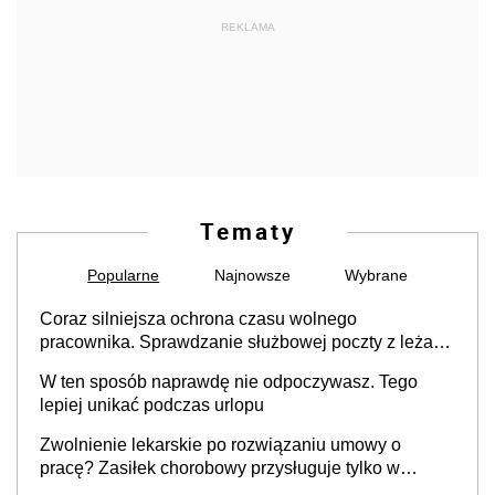
REKLAMA
Tematy
Popularne
Najnowsze
Wybrane
Coraz silniejsza ochrona czasu wolnego
pracownika. Sprawdzanie służbowej poczty z leżaka
podczas urlopu przestaje być dowodem
W ten sposób naprawdę nie odpoczywasz. Tego
zaangażowania i odpowiedzialności pracownika
lepiej unikać podczas urlopu
Zwolnienie lekarskie po rozwiązaniu umowy o
pracę? Zasiłek chorobowy przysługuje tylko w
przypadku zachorowania w ciągu 14 dni od ustania