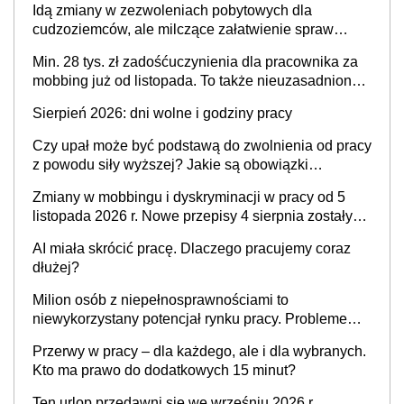
Idą zmiany w zezwoleniach pobytowych dla
stosunku pracy
cudzoziemców, ale milczące załatwienie spraw
przewidziano tylko dla wybranych
Min. 28 tys. zł zadośćuczynienia dla pracownika za
mobbing już od listopada. To także nieuzasadniona
krytyka i izolowanie z zespołu
Sierpień 2026: dni wolne i godziny pracy
Czy upał może być podstawą do zwolnienia od pracy
z powodu siły wyższej? Jakie są obowiązki
pracodawcy
Zmiany w mobbingu i dyskryminacji w pracy od 5
listopada 2026 r. Nowe przepisy 4 sierpnia zostały
ogłoszone w Dzienniku Ustaw
AI miała skrócić pracę. Dlaczego pracujemy coraz
dłużej?
Milion osób z niepełnosprawnościami to
niewykorzystany potencjał rynku pracy. Problemem
nie jest brak kandydatów, dofinansowań czy
Przerwy w pracy – dla każdego, ale i dla wybranych.
refundacji, ale bariery po stronie systemu i
Kto ma prawo do dodatkowych 15 minut?
świadomości pracodawców [WYWIAD]
Ten urlop przedawni się we wrześniu 2026 r.