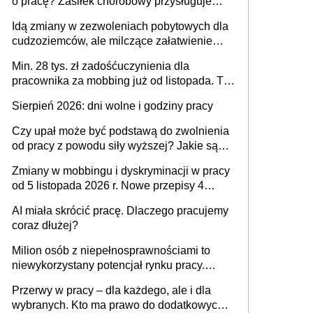
o pracę? Zasiłek chorobowy przysługuje
tylko w przypadku zachorowania w ciągu 14
Idą zmiany w zezwoleniach pobytowych dla
dni od ustania stosunku pracy
cudzoziemców, ale milczące załatwienie
spraw przewidziano tylko dla wybranych
Min. 28 tys. zł zadośćuczynienia dla
pracownika za mobbing już od listopada. To
także nieuzasadniona krytyka i izolowanie z
Sierpień 2026: dni wolne i godziny pracy
zespołu
Czy upał może być podstawą do zwolnienia
od pracy z powodu siły wyższej? Jakie są
obowiązki pracodawcy
Zmiany w mobbingu i dyskryminacji w pracy
od 5 listopada 2026 r. Nowe przepisy 4
sierpnia zostały ogłoszone w Dzienniku
AI miała skrócić pracę. Dlaczego pracujemy
Ustaw
coraz dłużej?
Milion osób z niepełnosprawnościami to
niewykorzystany potencjał rynku pracy.
Problemem nie jest brak kandydatów,
Przerwy w pracy – dla każdego, ale i dla
dofinansowań czy refundacji, ale bariery po
wybranych. Kto ma prawo do dodatkowych
stronie systemu i świadomości