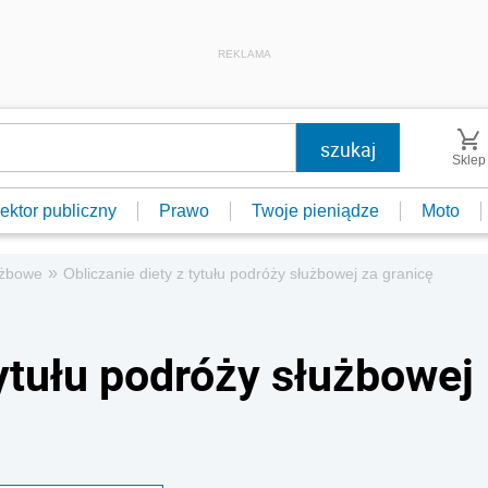
REKLAMA
Sklep
ektor publiczny
Prawo
Twoje pieniądze
Moto
»
użbowe
Obliczanie diety z tytułu podróży służbowej za granicę
tytułu podróży służbowej