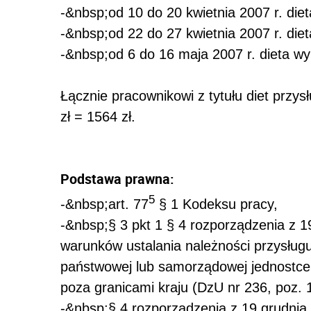
-&nbsp;od 10 do 20 kwietnia 2007 r. diet
-&nbsp;od 22 do 27 kwietnia 2007 r. diet
-&nbsp;od 6 do 16 maja 2007 r. dieta wy
Łącznie pracownikowi z tytułu diet przysł
zł = 1564 zł.
Podstawa prawna:
5
-&nbsp;art. 77
§ 1 Kodeksu pracy,
-&nbsp;§ 3 pkt 1 § 4 rozporządzenia z 1
warunków ustalania należności przysług
państwowej lub samorządowej jednostce 
poza granicami kraju (DzU nr 236, poz. 
-&nbsp;§ 4 rozporządzenia z 19 grudnia