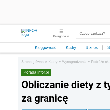
Kategorie
Księgowość
Kadry
Biznes
S
»
»
»
Strona główna
Kadry
Wynagrodzenia
Podróże sł
Porada Infor.pl
Obliczanie diety z 
za granicę