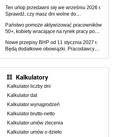
15 minut?
pracodawców [WYWIAD]
Ten urlop przedawni się we wrześniu 2026 r.
Sprawdź, czy masz dni wolne do
wykorzystania
Państwo pomoże aktywizować pracowników
50+, kobiety wracające na rynek pracy po
urodzeniu dzieci, osoby przewlekle chore i
Nowe przepisy BHP od 11 stycznia 2027 r.
osoby neuroatypowe. Powstanie Fundusz
Będą dodatkowe obowiązki. Pracodawcy
na rzecz Inkluzywności w Zatrudnianiu?
dostają czas na przygotowanie się do zmian
Kalkulatory
Kalkulator liczby dni
Kalkulator dat
Kalkulator wynagrodzeń
Kalkulator brutto-netto
Kalkulator umów zlecenia
Kalkulator umów o dzieło