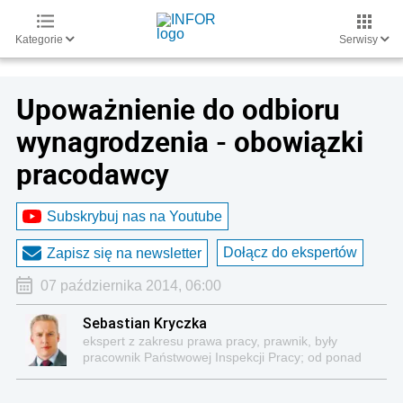
Kategorie
Serwisy
Upoważnienie do odbioru
wynagrodzenia - obowiązki
pracodawcy
Subskrybuj nas na Youtube
Dołącz do ekspertów
Zapisz się na newsletter
07 października 2014, 06:00
Sebastian Kryczka
ekspert z zakresu prawa pracy, prawnik, były
pracownik Państwowej Inspekcji Pracy; od ponad
dwudziestu lat specjalizuje się w problematyce
prawa pracy oraz zagadnieniach kontroli i nadzoru