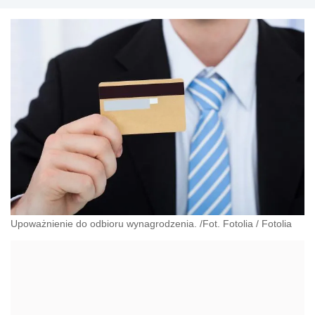
nad przestrzeganiem prawa pracy; autor wielu
komentarzy, artykułów i porad z zakresu prawa
pracy, bezpieczeństwa i higieny pracy oraz ochrony
danych osobowych
Upoważnienie do odbioru wynagrodzenia. /Fot. Fotolia
/
Fotolia