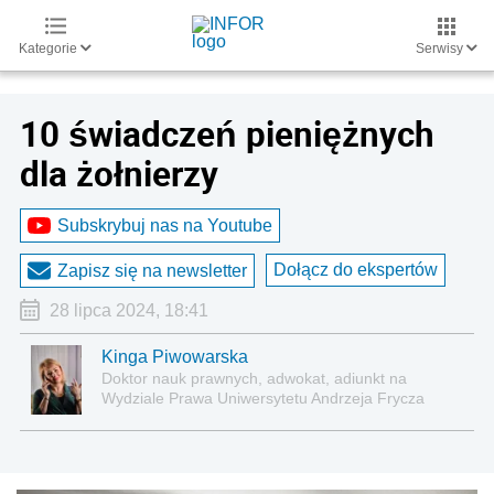
Kategorie
Serwisy
10 świadczeń pieniężnych
dla żołnierzy
Subskrybuj nas na Youtube
Dołącz do ekspertów
Zapisz się na newsletter
28 lipca 2024, 18:41
Kinga Piwowarska
Doktor nauk prawnych, adwokat, adiunkt na
Wydziale Prawa Uniwersytetu Andrzeja Frycza
Modrzewskiego w Krakowie oraz Rzecznik
Akademicki ds. równego traktowania i
przeciwdziałania dyskryminacji. Specjalizuje się w
prawie pracy, zabezpieczeniu społecznym oraz