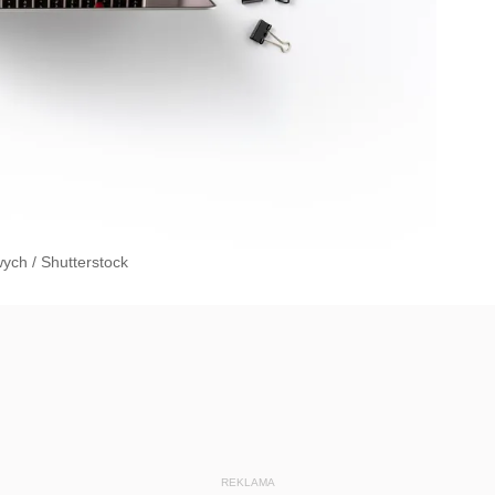
wych
/
Shutterstock