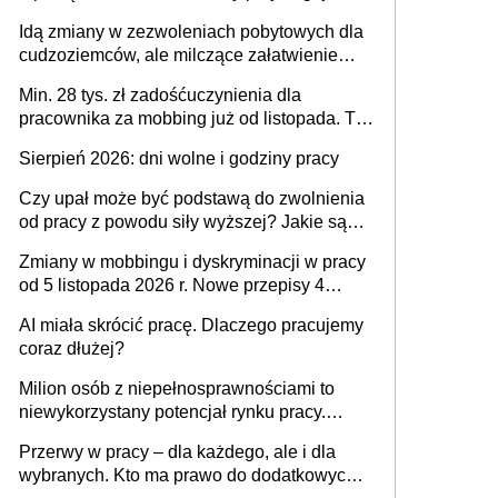
tylko w przypadku zachorowania w ciągu 14
Idą zmiany w zezwoleniach pobytowych dla
dni od ustania stosunku pracy
cudzoziemców, ale milczące załatwienie
spraw przewidziano tylko dla wybranych
Min. 28 tys. zł zadośćuczynienia dla
pracownika za mobbing już od listopada. To
także nieuzasadniona krytyka i izolowanie z
Sierpień 2026: dni wolne i godziny pracy
zespołu
Czy upał może być podstawą do zwolnienia
od pracy z powodu siły wyższej? Jakie są
obowiązki pracodawcy
Zmiany w mobbingu i dyskryminacji w pracy
od 5 listopada 2026 r. Nowe przepisy 4
sierpnia zostały ogłoszone w Dzienniku
AI miała skrócić pracę. Dlaczego pracujemy
Ustaw
coraz dłużej?
Milion osób z niepełnosprawnościami to
niewykorzystany potencjał rynku pracy.
Problemem nie jest brak kandydatów,
Przerwy w pracy – dla każdego, ale i dla
dofinansowań czy refundacji, ale bariery po
wybranych. Kto ma prawo do dodatkowych
stronie systemu i świadomości