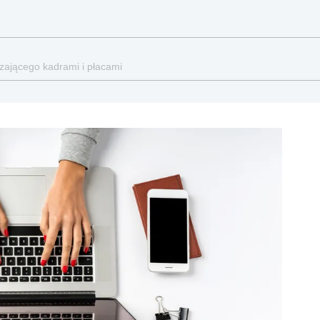
zającego kadrami i płacami