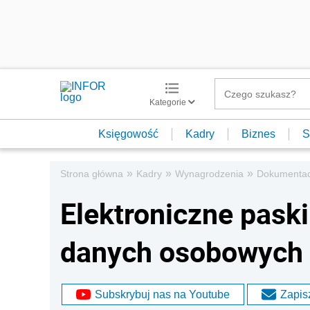
Kategorie
Księgowość
Kadry
Biznes
S
»
»
»
Strona główna
Kadry
Wynagrodzenia
Dokumentac
Elektroniczne pask
danych osobowych
Subskrybuj nas na Youtube
Zapisz