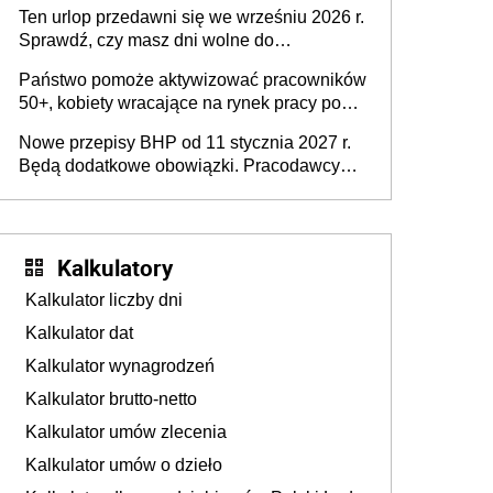
15 minut?
pracodawców [WYWIAD]
Ten urlop przedawni się we wrześniu 2026 r.
Sprawdź, czy masz dni wolne do
wykorzystania
Państwo pomoże aktywizować pracowników
50+, kobiety wracające na rynek pracy po
urodzeniu dzieci, osoby przewlekle chore i
Nowe przepisy BHP od 11 stycznia 2027 r.
osoby neuroatypowe. Powstanie Fundusz
Będą dodatkowe obowiązki. Pracodawcy
na rzecz Inkluzywności w Zatrudnianiu?
dostają czas na przygotowanie się do zmian
Kalkulatory
Kalkulator liczby dni
Kalkulator dat
Kalkulator wynagrodzeń
Kalkulator brutto-netto
Kalkulator umów zlecenia
Kalkulator umów o dzieło