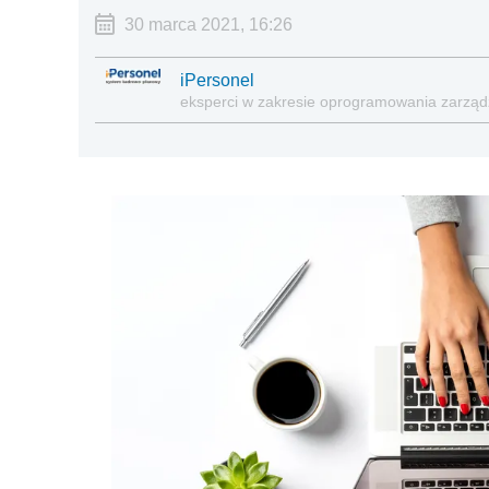
30 marca 2021, 16:26
iPersonel
eksperci w zakresie oprogramowania zarząd