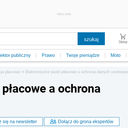
REKLAMA
Sklep
ektor publiczny
Prawo
Twoje pieniądze
Moto
»
ja płacowa
Elektroniczne paski płacowe a ochrona danych osobowy
i płacowe a ochrona
 się na newsletter
Dołącz do grona ekspertów