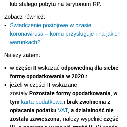
lub stałego pobytu na terytorium RP.
Zobacz również:
Świadczenie postojowe w czasie
koronawirusa – komu przysługuje i na jakich
warunkach?
Należy zatem:
części II
odpowiednią dla siebie
w
wskazać
formę opodatkowania w 2020 r.
jeżeli w części II wskazane
Pozostałe formy opodatkowania, w
zostały
tym
i brak zwolnienia z
karta podatkowa
opłacania podatku
, a działalność nie
VAT
została zawieszona
część
, należy wypełnić