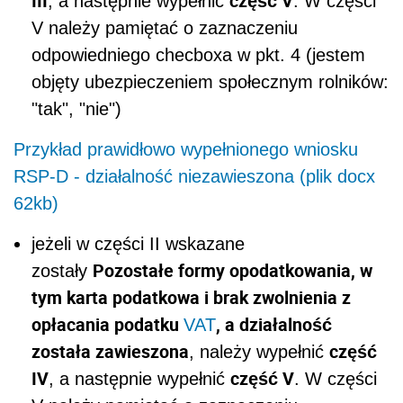
III
część V
, a następnie wypełnić
. W części
V należy pamiętać o zaznaczeniu
odpowiedniego checboxa w pkt. 4 (jestem
objęty ubezpieczeniem społecznym rolników:
"tak", "nie")
Przykład prawidłowo wypełnionego wniosku
RSP-D - działalność niezawieszona (plik docx
62kb)
jeżeli w części II wskazane
Pozostałe formy opodatkowania, w
zostały
tym karta podatkowa i brak zwolnienia z
opłacania podatku
, a działalność
VAT
została zawieszona
część
, należy wypełnić
IV
część V
, a następnie wypełnić
. W części