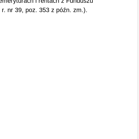
o emeryturach i rentach z Funduszu
. nr 39, poz. 353 z późn. zm.).