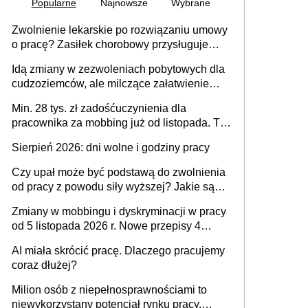
Popularne
Najnowsze
Wybrane
Zwolnienie lekarskie po rozwiązaniu umowy
o pracę? Zasiłek chorobowy przysługuje
tylko w przypadku zachorowania w ciągu 14
Idą zmiany w zezwoleniach pobytowych dla
dni od ustania stosunku pracy
cudzoziemców, ale milczące załatwienie
spraw przewidziano tylko dla wybranych
Min. 28 tys. zł zadośćuczynienia dla
pracownika za mobbing już od listopada. To
także nieuzasadniona krytyka i izolowanie z
Sierpień 2026: dni wolne i godziny pracy
zespołu
Czy upał może być podstawą do zwolnienia
od pracy z powodu siły wyższej? Jakie są
obowiązki pracodawcy
Zmiany w mobbingu i dyskryminacji w pracy
od 5 listopada 2026 r. Nowe przepisy 4
sierpnia zostały ogłoszone w Dzienniku
AI miała skrócić pracę. Dlaczego pracujemy
Ustaw
coraz dłużej?
Milion osób z niepełnosprawnościami to
niewykorzystany potencjał rynku pracy.