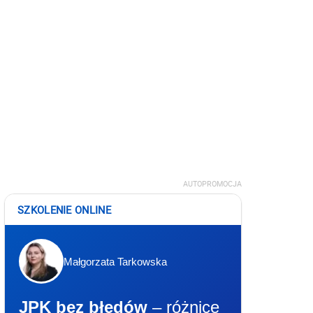
AUTOPROMOCJA
SZKOLENIE ONLINE
Małgorzata Tarkowska
JPK bez błędów
– różnice