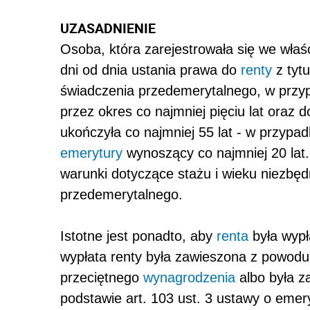
UZASADNIENIE
Osoba, która zarejestrowała się we wła
dni od dnia ustania prawa do
renty
z tytu
świadczenia przedemerytalnego, w przyp
przez okres co najmniej pięciu lat oraz 
ukończyła co najmniej 55 lat - w przypad
emerytury
wynoszący co najmniej 20 lat.
warunki dotyczące stażu i wieku niezbę
przedemerytalnego.
Istotne jest ponadto, aby
renta
była wypł
wypłata renty była zawieszona z powod
przeciętnego
wynagrodzenia
albo była z
podstawie art. 103 ust. 3 ustawy o eme