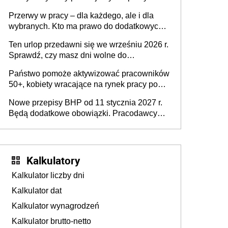
Problemem nie jest brak kandydatów,
Przerwy w pracy – dla każdego, ale i dla
dofinansowań czy refundacji, ale bariery po
wybranych. Kto ma prawo do dodatkowych
stronie systemu i świadomości
15 minut?
pracodawców [WYWIAD]
Ten urlop przedawni się we wrześniu 2026 r.
Sprawdź, czy masz dni wolne do
wykorzystania
Państwo pomoże aktywizować pracowników
50+, kobiety wracające na rynek pracy po
urodzeniu dzieci, osoby przewlekle chore i
Nowe przepisy BHP od 11 stycznia 2027 r.
osoby neuroatypowe. Powstanie Fundusz
Będą dodatkowe obowiązki. Pracodawcy
na rzecz Inkluzywności w Zatrudnianiu?
dostają czas na przygotowanie się do zmian
Kalkulatory
Kalkulator liczby dni
Kalkulator dat
Kalkulator wynagrodzeń
Kalkulator brutto-netto