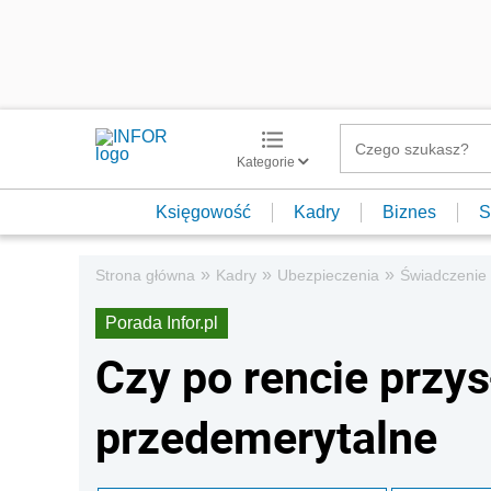
Kategorie
Księgowość
Kadry
Biznes
S
»
»
»
Strona główna
Kadry
Ubezpieczenia
Świadczenie
Porada Infor.pl
Czy po rencie przy
przedemerytalne