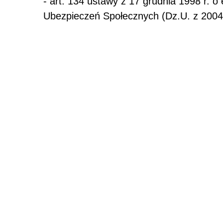
- art. 134 ustawy z 17 grudnia 1998 r. 
Ubezpieczeń Społecznych (Dz.U. z 2004 r