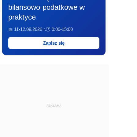
bilansowo-podatkowe w
praktyce
📅 11-12.08.2026 r.
🕐 9:00-15:00
Zapisz się
REKLAMA