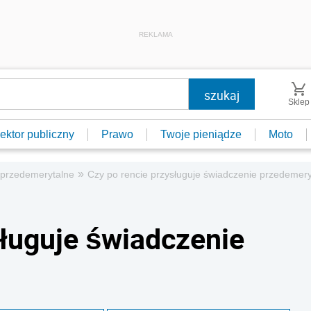
REKLAMA
Sklep
ektor publiczny
Prawo
Twoje pieniądze
Moto
»
 przedemerytalne
Czy po rencie przysługuje świadczenie przedemery
sługuje świadczenie