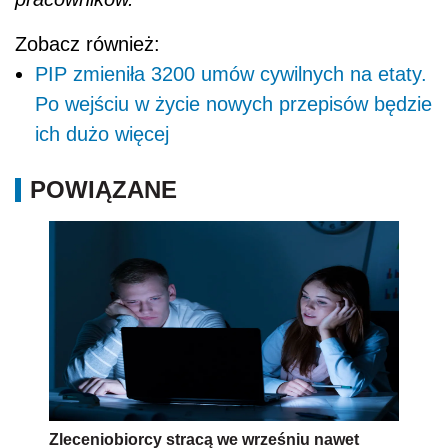
Zobacz również:
PIP zmieniła 3200 umów cywilnych na etaty.
Po wejściu w życie nowych przepisów będzie
ich dużo więcej
POWIĄZANE
Zleceniobiorcy stracą we wrześniu nawet