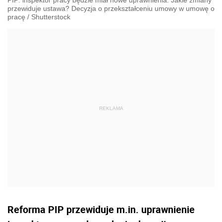
PIP: inspektor pracy będzie miał nowe uprawnienia. Jakie zmiany
przewiduje ustawa? Decyzja o przekształceniu umowy w umowę o
pracę
/
Shutterstock
Reforma PIP przewiduje m.in. uprawnienie