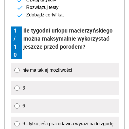
Rozwiązuj testy
Zdobądź certyfikat
1
Ile tygodni urlopu macierzyńskiego
/
można maksymalnie wykorzystać
1
jeszcze przed porodem?
0
nie ma takiej możliwości
3
6
9 - tylko jeśli pracodawca wyrazi na to zgodę