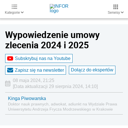
Kategorie
Serwisy
Wypowiedzenie umowy
zlecenia 2024 i 2025
Subskrybuj nas na Youtube
Dołącz do ekspertów
Zapisz się na newsletter
08 maja 2024, 21:25
[Data aktualizacji 29 sierpnia 2024, 14:10]
Kinga Piwowarska
Doktor nauk prawnych, adwokat, adiunkt na Wydziale Prawa
Uniwersytetu Andrzeja Frycza Modrzewskiego w Krakowie
oraz Rzecznik Akademicki ds. równego traktowania i
przeciwdziałania dyskryminacji. Specjalizuje się w prawie
pracy, zabezpieczeniu społecznym oraz