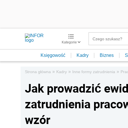
Kategorie
Księgowość
Kadry
Biznes
S
»
»
»
Strona główna
Kadry
Inne formy zatrudnienia
Pra
Jak prowadzić ewi
zatrudnienia prac
wzór