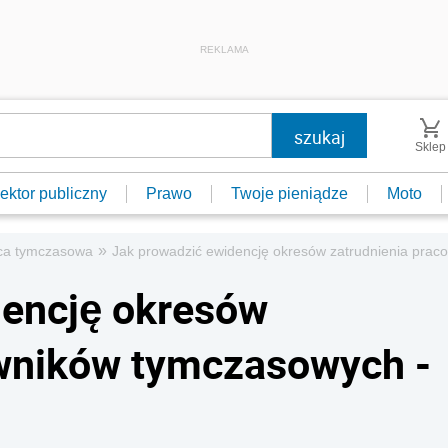
REKLAMA
Sklep
ektor publiczny
Prawo
Twoje pieniądze
Moto
»
ca tymczasowa
Jak prowadzić ewidencję okresów zatrudnienia prac
dencję okresów
owników tymczasowych -