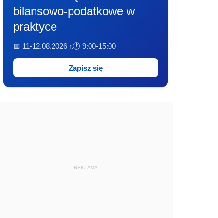
bilansowo-podatkowe w
praktyce
📅 11-12.08.2026 r.
🕐 9:00-15:00
Zapisz się
REKLAMA