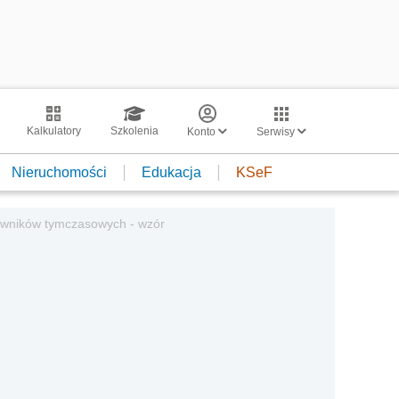
Kalkulatory
Szkolenia
Konto
Serwisy
Nieruchomości
Edukacja
KSeF
owników tymczasowych - wzór