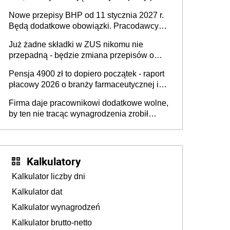
urodzeniu dzieci, osoby przewlekle chore i
Nowe przepisy BHP od 11 stycznia 2027 r.
osoby neuroatypowe. Powstanie Fundusz
Będą dodatkowe obowiązki. Pracodawcy
na rzecz Inkluzywności w Zatrudnianiu?
dostają czas na przygotowanie się do zmian
Już żadne składki w ZUS nikomu nie
przepadną - będzie zmiana przepisów o
przedawnieniu i niepodleganiu
Pensja 4900 zł to dopiero początek - raport
ubezpieczeniom społecznym
płacowy 2026 o branży farmaceutycznej i
chemicznej
Firma daje pracownikowi dodatkowe wolne,
by ten nie tracąc wynagrodzenia zrobił
dodatkowe badania. Ten benefit się
sprawdza
Kalkulatory
Kalkulator liczby dni
Kalkulator dat
Kalkulator wynagrodzeń
Kalkulator brutto-netto