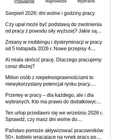
Popularne
Najnowsze
Wybrane
Sierpień 2026: dni wolne i godziny pracy
Czy upał może być podstawą do zwolnienia
od pracy z powodu siły wyższej? Jakie są
obowiązki pracodawcy
Zmiany w mobbingu i dyskryminacji w pracy
od 5 listopada 2026 r. Nowe przepisy 4
sierpnia zostały ogłoszone w Dzienniku
AI miała skrócić pracę. Dlaczego pracujemy
Ustaw
coraz dłużej?
Milion osób z niepełnosprawnościami to
niewykorzystany potencjał rynku pracy.
Problemem nie jest brak kandydatów,
Przerwy w pracy – dla każdego, ale i dla
dofinansowań czy refundacji, ale bariery po
wybranych. Kto ma prawo do dodatkowych
stronie systemu i świadomości
15 minut?
pracodawców [WYWIAD]
Ten urlop przedawni się we wrześniu 2026 r.
Sprawdź, czy masz dni wolne do
wykorzystania
Państwo pomoże aktywizować pracowników
50+, kobiety wracające na rynek pracy po