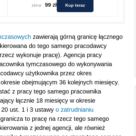
99 zł
Kup teraz
119 zł
ymczasowych
zawierają górną granicę łącznego
ć kierowana do tego samego pracodawcy
 rzecz wykonuje pracę). Agencja pracy
racownika tymczasowego do wykonywania
acodawcy użytkownika przez okres
 okresie obejmującym 36 kolejnych miesięcy.
stać z pracy tego samego pracownika
jący łącznie 18 miesięcy w okresie
 20 ust. 1 i 3 ustawy
o zatrudnianiu
 ogranicza to pracę na rzecz tego samego
erowania z jednej agencji, ale również