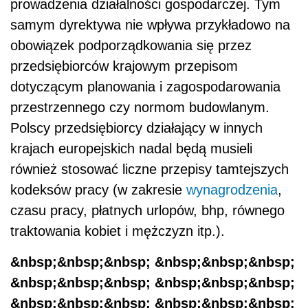
prowadzenia działalności gospodarczej. Tym
samym dyrektywa nie wpływa przykładowo na
obowiązek podporządkowania się przez
przedsiębiorców krajowym przepisom
dotyczącym planowania i zagospodarowania
przestrzennego czy normom budowlanym.
Polscy przedsiębiorcy działający w innych
krajach europejskich nadal będą musieli
również stosować liczne przepisy tamtejszych
kodeksów pracy (w zakresie
wynagrodzenia
,
czasu pracy, płatnych urlopów, bhp, równego
traktowania kobiet i mężczyzn itp.).
&nbsp;&nbsp;&nbsp; &nbsp;&nbsp;&nbsp;
&nbsp;&nbsp;&nbsp; &nbsp;&nbsp;&nbsp;
&nbsp;&nbsp;&nbsp; &nbsp;&nbsp;&nbsp;