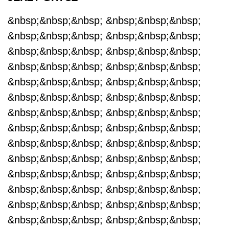
&nbsp;&nbsp;&nbsp; &nbsp;&nbsp;&nbsp;
&nbsp;&nbsp;&nbsp; &nbsp;&nbsp;&nbsp;
&nbsp;&nbsp;&nbsp; &nbsp;&nbsp;&nbsp;
&nbsp;&nbsp;&nbsp; &nbsp;&nbsp;&nbsp;
&nbsp;&nbsp;&nbsp; &nbsp;&nbsp;&nbsp;
&nbsp;&nbsp;&nbsp; &nbsp;&nbsp;&nbsp;
&nbsp;&nbsp;&nbsp; &nbsp;&nbsp;&nbsp;
&nbsp;&nbsp;&nbsp; &nbsp;&nbsp;&nbsp;
&nbsp;&nbsp;&nbsp; &nbsp;&nbsp;&nbsp;
&nbsp;&nbsp;&nbsp; &nbsp;&nbsp;&nbsp;
&nbsp;&nbsp;&nbsp; &nbsp;&nbsp;&nbsp;
&nbsp;&nbsp;&nbsp; &nbsp;&nbsp;&nbsp;
&nbsp;&nbsp;&nbsp; &nbsp;&nbsp;&nbsp;
&nbsp;&nbsp;&nbsp; &nbsp;&nbsp;&nbsp;