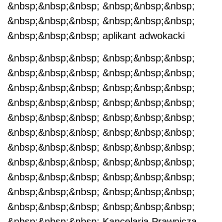
&nbsp;&nbsp;&nbsp; &nbsp;&nbsp;&nbsp;
&nbsp;&nbsp;&nbsp; &nbsp;&nbsp;&nbsp;
&nbsp;&nbsp;&nbsp; aplikant adwokacki
&nbsp;&nbsp;&nbsp; &nbsp;&nbsp;&nbsp;
&nbsp;&nbsp;&nbsp; &nbsp;&nbsp;&nbsp;
&nbsp;&nbsp;&nbsp; &nbsp;&nbsp;&nbsp;
&nbsp;&nbsp;&nbsp; &nbsp;&nbsp;&nbsp;
&nbsp;&nbsp;&nbsp; &nbsp;&nbsp;&nbsp;
&nbsp;&nbsp;&nbsp; &nbsp;&nbsp;&nbsp;
&nbsp;&nbsp;&nbsp; &nbsp;&nbsp;&nbsp;
&nbsp;&nbsp;&nbsp; &nbsp;&nbsp;&nbsp;
&nbsp;&nbsp;&nbsp; &nbsp;&nbsp;&nbsp;
&nbsp;&nbsp;&nbsp; &nbsp;&nbsp;&nbsp;
&nbsp;&nbsp;&nbsp; &nbsp;&nbsp;&nbsp;
&nbsp;&nbsp;&nbsp; Kancelaria Prawnicza