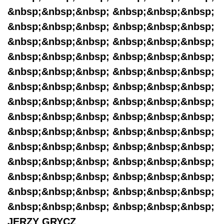
&nbsp;&nbsp;&nbsp; &nbsp;&nbsp;&nbsp;
&nbsp;&nbsp;&nbsp; &nbsp;&nbsp;&nbsp;
&nbsp;&nbsp;&nbsp; &nbsp;&nbsp;&nbsp;
&nbsp;&nbsp;&nbsp; &nbsp;&nbsp;&nbsp;
&nbsp;&nbsp;&nbsp; &nbsp;&nbsp;&nbsp;
&nbsp;&nbsp;&nbsp; &nbsp;&nbsp;&nbsp;
&nbsp;&nbsp;&nbsp; &nbsp;&nbsp;&nbsp;
&nbsp;&nbsp;&nbsp; &nbsp;&nbsp;&nbsp;
&nbsp;&nbsp;&nbsp; &nbsp;&nbsp;&nbsp;
&nbsp;&nbsp;&nbsp; &nbsp;&nbsp;&nbsp;
&nbsp;&nbsp;&nbsp; &nbsp;&nbsp;&nbsp;
&nbsp;&nbsp;&nbsp; &nbsp;&nbsp;&nbsp;
&nbsp;&nbsp;&nbsp; &nbsp;&nbsp;&nbsp;
&nbsp;&nbsp;&nbsp; &nbsp;&nbsp;&nbsp;
JERZY GRYCZ