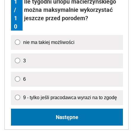
1
Ile tygodni urlopu macierzyńskiego
/
można maksymalnie wykorzystać
1
jeszcze przed porodem?
0
nie ma takiej możliwości
3
6
9 - tylko jeśli pracodawca wyrazi na to zgodę
Następne