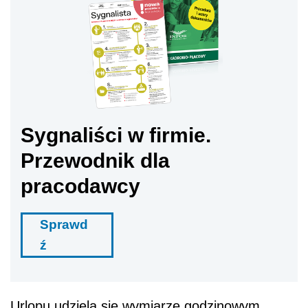
Sygnaliści w firmie.
Przewodnik dla
pracodawcy
Sprawd
ź
Urlopu udziela się wymiarze godzinowym