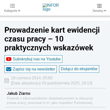
Kategorie
Serwisy
Prowadzenie kart ewidencji
czasu pracy – 10
praktycznych wskazówek
Subskrybuj nas na Youtube
Dołącz do ekspertów
Zapisz się na newsletter
18 czerwca 2014, 05:00
[Data aktualizacji 03 października 2025, 18:13]
Jakub Ziarno
Prawnik z kilkunastoletnim doświadczeniem w obszarze
prawa pracy, pracował m.in. jako inspektor Państwowej
Inspekcji Pracy, był też redaktorem naczelnym kilku