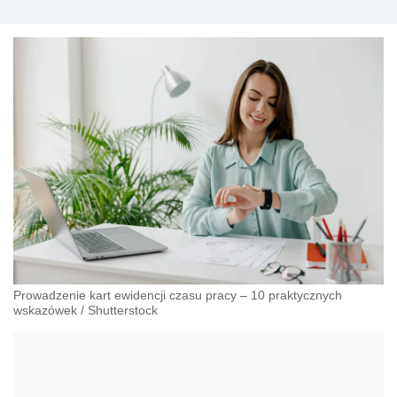
miesięczników i portali o tematyce kadrowej. Obecnie
prowadzi działalność doradczą i szkoleniową dla służb
kadrowych i pracodawców, jest autorem kilkuset publikacji z
zakresu prawa pracy.
Prowadzenie kart ewidencji czasu pracy – 10 praktycznych
wskazówek
/
Shutterstock