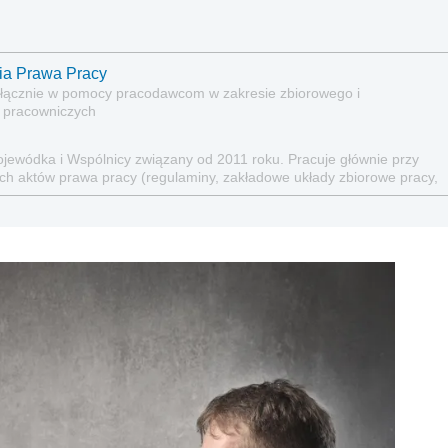
ria Prawa Pracy
wyłącznie w pomocy pracodawcom w zakresie zbiorowego i
 pracowniczych
jewódka i Wspólnicy związany od 2011 roku. Pracuje głównie przy
ch aktów prawa pracy (regulaminy, zakładowe układy zbiorowe pracy,
, w obszarze relacji ze związkami zawodowymi i zbiorowego prawa
rzedsiębiorstw, w tym również organizacji i współpracy z radami
tosunków pracy, przygotowania umów oraz w bieżącej obsłudze
istracji Uniwersytetu Warszawskiego oraz studiów podyplomowych z
y Głównej Służby Pożarniczej. Autor licznych publikacji z zakresu
acy. Współautor publikacji: Musisz to wiedzieć! (Infor Biznes 2020),