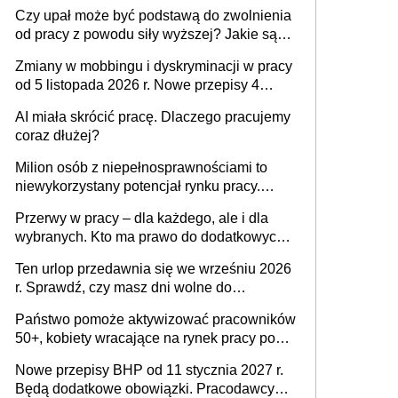
Czy upał może być podstawą do zwolnienia
od pracy z powodu siły wyższej? Jakie są
obowiązki pracodawcy
Zmiany w mobbingu i dyskryminacji w pracy
od 5 listopada 2026 r. Nowe przepisy 4
sierpnia zostały ogłoszone w Dzienniku
AI miała skrócić pracę. Dlaczego pracujemy
Ustaw
coraz dłużej?
Milion osób z niepełnosprawnościami to
niewykorzystany potencjał rynku pracy.
Problemem nie jest brak kandydatów,
Przerwy w pracy – dla każdego, ale i dla
dofinansowań czy refundacji, ale bariery po
wybranych. Kto ma prawo do dodatkowych
stronie systemu i świadomości
15 minut?
pracodawców [WYWIAD]
Ten urlop przedawnia się we wrześniu 2026
r. Sprawdź, czy masz dni wolne do
wykorzystania
Państwo pomoże aktywizować pracowników
50+, kobiety wracające na rynek pracy po
urodzeniu dzieci, osoby przewlekle chore i
Nowe przepisy BHP od 11 stycznia 2027 r.
osoby neuroatypowe. Powstanie Fundusz
Będą dodatkowe obowiązki. Pracodawcy
na rzecz Inkluzywności w Zatrudnianiu?