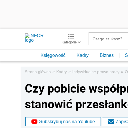
Kategorie
Księgowość
Kadry
Biznes
S
»
»
»
Strona główna
Kadry
Indywidualne prawo pracy
O
Czy pobicie współ
stanowić przesłank
Subskrybuj nas na Youtube
Zapisz