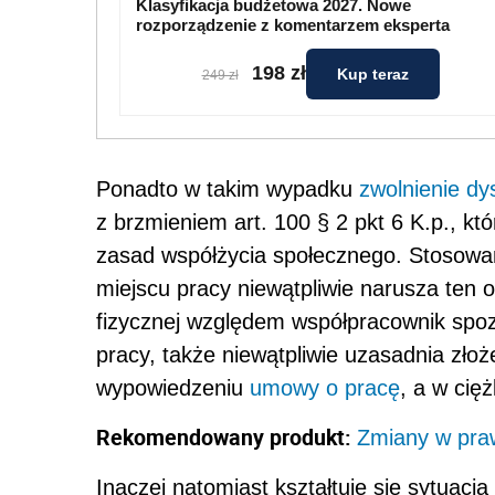
Klasyfikacja budżetowa 2027. Nowe
rozporządzenie z komentarzem eksperta
198 zł
Kup teraz
249 zł
Ponadto w takim wypadku
zwolnienie dy
z brzmieniem art. 100 § 2 pkt 6 K.p., któ
zasad współżycia społecznego. Stosowa
miejscu pracy niewątpliwie narusza ten
fizycznej względem współpracownik spoz
pracy, także niewątpliwie uzasadnia zło
wypowiedzeniu
umowy o pracę
, a w cię
Rekomendowany produkt:
Zmiany w praw
Inaczej natomiast kształtuje się sytuacj