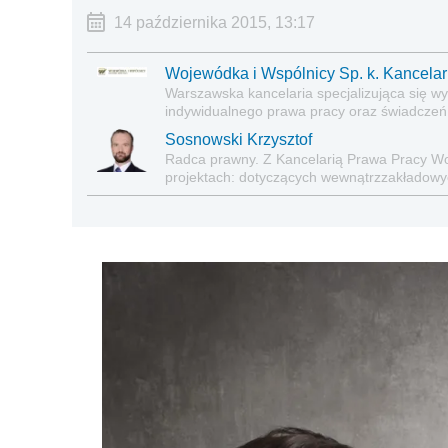
14 października 2015, 13:17
Wojewódka i Wspólnicy Sp. k. Kancela
Warszawska kancelaria specjalizująca się 
indywidualnego prawa pracy oraz świadczeń
Sosnowski Krzysztof
Radca prawny. Z Kancelarią Prawa Pracy Wo
projektach: dotyczących wewnątrzzakładowy
porozumienia z organizacjami związkowymi)
pracy głównie w związku z restrukturyzacją p
pracowników, dotyczących indywidualnych s
klientów. Absolwent Wydziału Prawa i Admin
zakresu bezpieczeństwa i higieny pracy Szkoł
prawa pracy oraz bezpieczeństwa i higieny pr
Elastyczne formy zatrudnienia (Infor 2019).