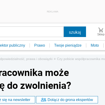
REKLAMA
Sklep
ektor publiczny
Prawo
Twoje pieniądze
Moto
»
dpowiedzialność, prawa i obowiązki
Czy pobicie współpracownika mo
pracownika może
ę do zwolnienia?
 się na newsletter
Dołącz do grona ekspertów