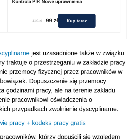
Kontrola PIP. Nowe uprawnienia
99 zł
Kup teraz
119 zł
scyplinarne
jest uzasadnione także w związku
ry traktuje o przestrzeganiu w zakładzie pracy
nie przemocy fizycznej przez pracowników w
 obowiązek. Dopuszczenie się przemocy
a godzinami pracy, ale na terenie zakładu
żenie pracownikowi oświadczenia o
żkich przypadkach zwolnienie dyscyplinarne.
ie pracy + kodeks pracy gratis
a pracowników, którzy dopuścili się względem