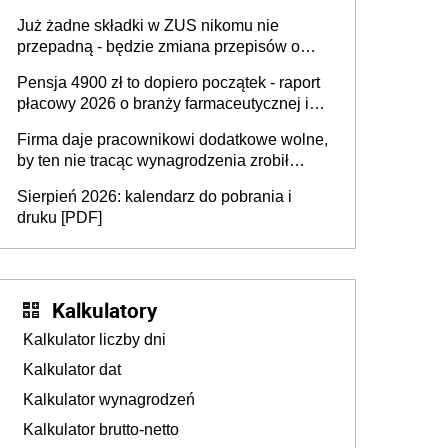
dostają czas na przygotowanie się do zmian
Już żadne składki w ZUS nikomu nie
przepadną - będzie zmiana przepisów o
przedawnieniu i niepodleganiu
Pensja 4900 zł to dopiero początek - raport
ubezpieczeniom społecznym
płacowy 2026 o branży farmaceutycznej i
chemicznej
Firma daje pracownikowi dodatkowe wolne,
by ten nie tracąc wynagrodzenia zrobił
dodatkowe badania. Ten benefit się
Sierpień 2026: kalendarz do pobrania i
sprawdza
druku [PDF]
Kalkulatory
Kalkulator liczby dni
Kalkulator dat
Kalkulator wynagrodzeń
Kalkulator brutto-netto