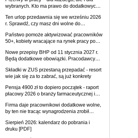
wybranych. Kto ma prawo do dodatkowych
15 minut?
Ten urlop przedawnia się we wrześniu 2026
r. Sprawdź, czy masz dni wolne do
wykorzystania
Państwo pomoże aktywizować pracowników
50+, kobiety wracające na rynek pracy po
urodzeniu dzieci, osoby przewlekle chore i
Nowe przepisy BHP od 11 stycznia 2027 r.
osoby neuroatypowe. Powstanie Fundusz
Będą dodatkowe obowiązki. Pracodawcy
na rzecz Inkluzywności w Zatrudnianiu?
dostają czas na przygotowanie się do zmian
Składki w ZUS przestaną przepadać - resort
wie jak się za to zabrać, są już konkrety
Pensja 4900 zł to dopiero początek - raport
płacowy 2026 o branży farmaceutycznej i
chemicznej
Firma daje pracownikowi dodatkowe wolne,
by ten nie tracąc wynagrodzenia zrobił
dodatkowe badania. Ten benefit się
Sierpień 2026: kalendarz do pobrania i
sprawdza
druku [PDF]