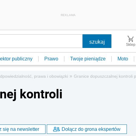
REKLAMA
Sklep
ektor publiczny
Prawo
Twoje pieniądze
Moto
»
dpowiedzialność, prawa i obowiązki
Granice dopuszczalnej kontroli
ej kontroli
 się na newsletter
Dołącz do grona ekspertów