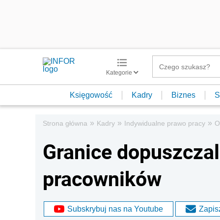
Kategorie
Księgowość
Kadry
Biznes
S
»
»
»
Strona główna
Kadry
Indywidualne prawo pracy
O
Granice dopuszczaln
pracowników
Subskrybuj nas na Youtube
Zapisz