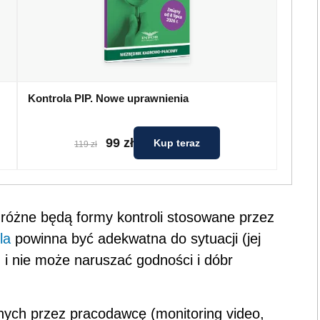
Kontrola PIP. Nowe uprawnienia
99 zł
Kup teraz
119 zł
 różne będą formy kontroli stosowane przez
la
powinna być adekwatna do sytuacji (jej
 i nie może naruszać godności i dóbr
ych przez pracodawcę (monitoring video,