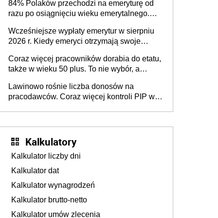
84% Polaków przechodzi na emeryturę od
razu po osiągnięciu wieku emerytalnego.
Natomiast pokolenie X musi pracować
Wcześniejsze wypłaty emerytur w sierpniu
dłużej, ale czy jest w stanie? Pracownicy
2026 r. Kiedy emeryci otrzymają swoje
45+ to siła napędowa gospodarki
świadczenia?
Coraz więcej pracowników dorabia do etatu,
także w wieku 50 plus. To nie wybór, a
konieczność. Powodem są rosnące koszty
Lawinowo rośnie liczba donosów na
życia
pracodawców. Coraz więcej kontroli PIP w
efekcie zgłoszeń mobbingu
Kalkulatory
Kalkulator liczby dni
Kalkulator dat
Kalkulator wynagrodzeń
Kalkulator brutto-netto
Kalkulator umów zlecenia