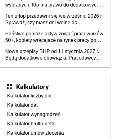
dofinansowań czy refundacji, ale bariery po
wybranych. Kto ma prawo do dodatkowych
stronie systemu i świadomości
15 minut?
pracodawców [WYWIAD]
Ten urlop przedawni się we wrześniu 2026 r.
Sprawdź, czy masz dni wolne do
wykorzystania
Państwo pomoże aktywizować pracowników
50+, kobiety wracające na rynek pracy po
urodzeniu dzieci, osoby przewlekle chore i
Nowe przepisy BHP od 11 stycznia 2027 r.
osoby neuroatypowe. Powstanie Fundusz
Będą dodatkowe obowiązki. Pracodawcy
na rzecz Inkluzywności w Zatrudnianiu?
dostają czas na przygotowanie się do zmian
Kalkulatory
Kalkulator liczby dni
Kalkulator dat
Kalkulator wynagrodzeń
Kalkulator brutto-netto
Kalkulator umów zlecenia