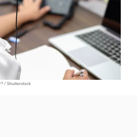
y?
/
Shutterstock