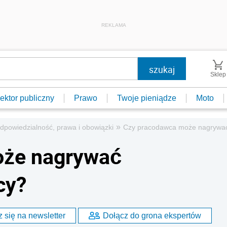
REKLAMA
Sklep
ektor publiczny
Prawo
Twoje pieniądze
Moto
»
dpowiedzialność, prawa i obowiązki
Czy pracodawca może nagrywać
oże nagrywać
cy?
 się na newsletter
Dołącz do grona ekspertów