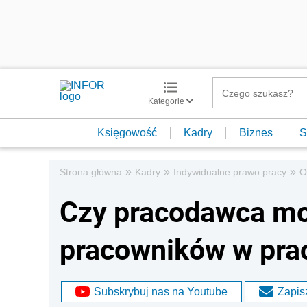
Kategorie
Księgowość
Kadry
Biznes
S
»
»
»
Strona główna
Kadry
Indywidualne prawo pracy
O
Czy pracodawca m
pracowników w pra
Subskrybuj nas na Youtube
Zapisz