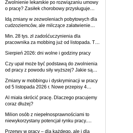
Zwolnienie lekarskie po rozwiązaniu umowy
o pracę? Zasiłek chorobowy przysługuje
tylko w przypadku zachorowania w ciągu 14
Idą zmiany w zezwoleniach pobytowych dla
dni od ustania stosunku pracy
cudzoziemców, ale milczące załatwienie
spraw przewidziano tylko dla wybranych
Min. 28 tys. zł zadośćuczynienia dla
pracownika za mobbing już od listopada. To
także nieuzasadniona krytyka i izolowanie z
Sierpień 2026: dni wolne i godziny pracy
zespołu
Czy upał może być podstawą do zwolnienia
od pracy z powodu siły wyższej? Jakie są
obowiązki pracodawcy
Zmiany w mobbingu i dyskryminacji w pracy
od 5 listopada 2026 r. Nowe przepisy 4
sierpnia zostały ogłoszone w Dzienniku
AI miała skrócić pracę. Dlaczego pracujemy
Ustaw
coraz dłużej?
Milion osób z niepełnosprawnościami to
niewykorzystany potencjał rynku pracy.
Problemem nie jest brak kandydatów,
Przerwy w pracy – dla każdego, ale i dla