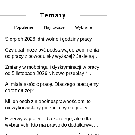
Tematy
Popularne
Najnowsze
Wybrane
Sierpień 2026: dni wolne i godziny pracy
Czy upał może być podstawą do zwolnienia
od pracy z powodu siły wyższej? Jakie są
obowiązki pracodawcy
Zmiany w mobbingu i dyskryminacji w pracy
od 5 listopada 2026 r. Nowe przepisy 4
sierpnia zostały ogłoszone w Dzienniku
AI miała skrócić pracę. Dlaczego pracujemy
Ustaw
coraz dłużej?
Milion osób z niepełnosprawnościami to
niewykorzystany potencjał rynku pracy.
Problemem nie jest brak kandydatów,
Przerwy w pracy – dla każdego, ale i dla
dofinansowań czy refundacji, ale bariery po
wybranych. Kto ma prawo do dodatkowych
stronie systemu i świadomości
15 minut?
pracodawców [WYWIAD]