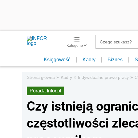
Kategorie
Księgowość
Kadry
Biznes
S
»
»
»
Strona główna
Kadry
Indywidualne prawo pracy
C
Porada Infor.pl
Czy istnieją ograni
częstotliwości zle