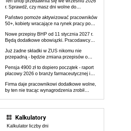
Ten urlop przedawnia się we wrześniu 2026
r. Sprawdź, czy masz dni wolne do
wykorzystania
Państwo pomoże aktywizować pracowników
50+, kobiety wracające na rynek pracy po
urodzeniu dzieci, osoby przewlekle chore i
Nowe przepisy BHP od 11 stycznia 2027 r.
osoby neuroatypowe. Powstanie Fundusz
Będą dodatkowe obowiązki. Pracodawcy
na rzecz Inkluzywności w Zatrudnianiu?
dostają czas na przygotowanie się do zmian
Już żadne składki w ZUS nikomu nie
przepadną - będzie zmiana przepisów o
przedawnieniu i niepodleganiu
Pensja 4900 zł to dopiero początek - raport
ubezpieczeniom społecznym
płacowy 2026 o branży farmaceutycznej i
chemicznej
Firma daje pracownikowi dodatkowe wolne,
by ten nie tracąc wynagrodzenia zrobił
dodatkowe badania. Ten benefit się
sprawdza
Kalkulatory
Kalkulator liczby dni