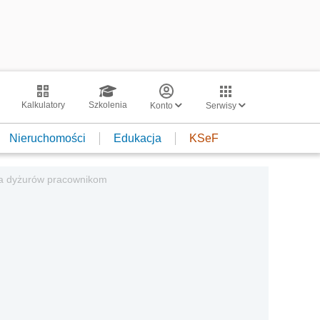
Kalkulatory
Szkolenia
Konto
Serwisy
Nieruchomości
Edukacja
KSeF
ania dyżurów pracownikom