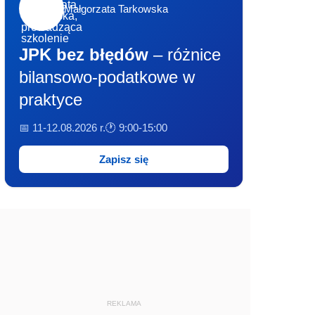
Małgorzata Tarkowska
JPK bez błędów
– różnice
bilansowo-podatkowe w
praktyce
📅 11-12.08.2026 r.
🕐 9:00-15:00
Zapisz się
REKLAMA