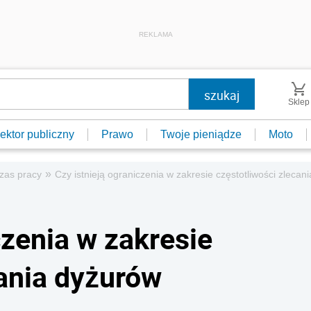
REKLAMA
Sklep
ektor publiczny
Prawo
Twoje pieniądze
Moto
»
zas pracy
Czy istnieją ograniczenia w zakresie częstotliwości zlec
czenia w zakresie
cania dyżurów