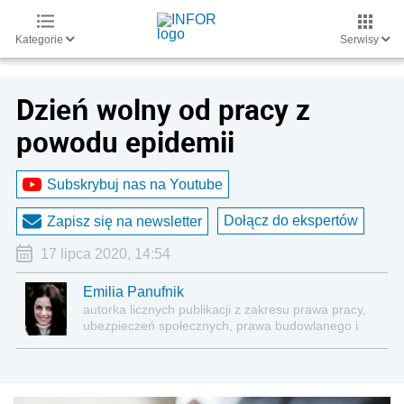
Kategorie
Serwisy
Dzień wolny od pracy z
powodu epidemii
Subskrybuj nas na Youtube
Dołącz do ekspertów
Zapisz się na newsletter
17 lipca 2020, 14:54
Emilia Panufnik
autorka licznych publikacji z zakresu prawa pracy,
ubezpieczeń społecznych, prawa budowlanego i
nieruchomości