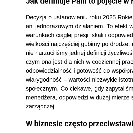
Jak definiuje Pani to pojęcie w 
Decyzja o ustanowieniu roku 2025 Roki
ani jednorazowym działaniem. To efekt wi
warunkach ciągłej presji, skali i odpowie
wielkości najczęściej gubimy po drodze
nie narzuciliśmy jednej definicji życzliw
czym ona jest dla nich w codziennej pr
odpowiedzialność i gotowość do współprac
wiarygodność – wartości niezwykle istotne
społecznym. Co ciekawe, gdy zapytaliś
menedżera, odpowiedzi w dużej mierze s
zarządczej.
W biznesie często przeciwstaw