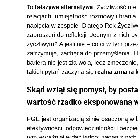
fałszywa alternatywa
To
. Życzliwość nie
relacjach, umiejętność rozmowy i brania
napięcia w zespole. Dlatego Rok Życzliwoś
zaproszeń do refleksji. Jednym z nich był
życzliwym? A jeśli nie – co ci w tym prze
zatrzymuje, zachęca do przemyślenia. I
barierą nie jest zła wola, lecz zmęczeni
realna zmiana k
takich pytań zaczyna się
Skąd wziął się pomysł, by post
wartość rzadko eksponowaną w
PGE jest organizacją silnie osadzoną w b
efektywności, odpowiedzialności i bezpie
tym wyraźniej widać jedno: żaden z tych 