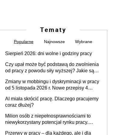
Tematy
Popularne
Najnowsze
Wybrane
Sierpień 2026: dni wolne i godziny pracy
Czy upał może być podstawą do zwolnienia
od pracy z powodu siły wyższej? Jakie są
obowiązki pracodawcy
Zmiany w mobbingu i dyskryminacji w pracy
od 5 listopada 2026 r. Nowe przepisy 4
sierpnia zostały ogłoszone w Dzienniku
AI miała skrócić pracę. Dlaczego pracujemy
Ustaw
coraz dłużej?
Milion osób z niepełnosprawnościami to
niewykorzystany potencjał rynku pracy.
Problemem nie jest brak kandydatów,
Przerwy w pracy – dla każdego, ale i dla
dofinansowań czy refundacji, ale bariery po