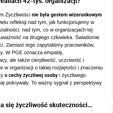
realiach 42-tys. organizacji?
nie była gestem wizerunkowym
em Życzliwości
elu refleksji nad tym, jak funkcjonujemy w
dzialności, nad tym, co w organizacjach tej
: uważność na drugiego człowieka. Świadomie
ości. Zamiast tego zapytaliśmy pracowników,
acy. W PGE oznacza empatię,
y, ale także cierpliwość, uczciwość i
 w organizacji o takiej rozpiętości i znaczeniu
o cechy życzliwej osoby
my
i życzliwego
ię pokrywały. To ważny sygnał z perspektywy
ia się życzliwość skuteczności…