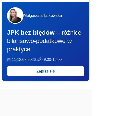
Małgorzata Tarkowska
JPK bez błędów
– różnice
bilansowo-podatkowe w
praktyce
📅 11-12.08.2026 r.
🕐 9:00-15:00
Zapisz się