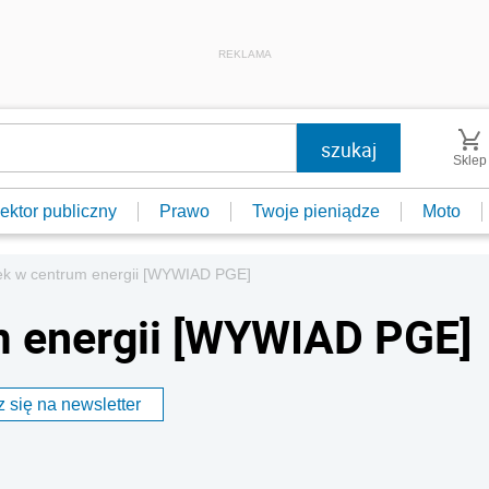
REKLAMA
Sklep
ektor publiczny
Prawo
Twoje pieniądze
Moto
ek w centrum energii [WYWIAD PGE]
m energii [WYWIAD PGE]
 się na newsletter