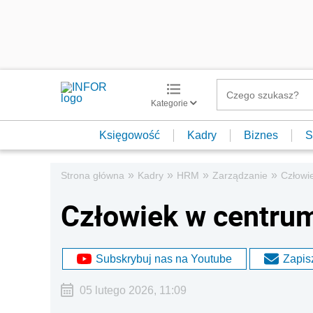
Kategorie
Księgowość
Kadry
Biznes
S
»
»
»
»
Strona główna
Kadry
HRM
Zarządzanie
Człowi
Człowiek w centru
Subskrybuj nas na Youtube
Zapisz
05 lutego 2026, 11:09