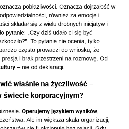
 oznacza pobłażliwości. Oznacza dojrzałość w
 odpowiedzialności, również za emocje i
ci składał się z wielu drobnych inicjatyw i
o pytanie: „Czy dziś udało ci się być
szkodziło?”. To pytanie nie ocenia, tylko
 bardzo często prowadzi do wniosku, że
e, presja i brak przestrzeni na rozmowę. Od
ultury
– nie od deklaracji.
awić właśnie na życzliwość –
 świecie korporacyjnym?
Operujemy językiem wyników
iznesie.
,
czeństwa. Ale im większa skala organizacji,
obszarów nie funkcjonuje bez relacji. Gdy