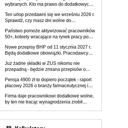
wybranych. Kto ma prawo do dodatkowych
stronie systemu i świadomości
15 minut?
pracodawców [WYWIAD]
Ten urlop przedawni się we wrześniu 2026 r.
Sprawdź, czy masz dni wolne do
wykorzystania
Państwo pomoże aktywizować pracowników
50+, kobiety wracające na rynek pracy po
urodzeniu dzieci, osoby przewlekle chore i
Nowe przepisy BHP od 11 stycznia 2027 r.
osoby neuroatypowe. Powstanie Fundusz
Będą dodatkowe obowiązki. Pracodawcy
na rzecz Inkluzywności w Zatrudnianiu?
dostają czas na przygotowanie się do zmian
Już żadne składki w ZUS nikomu nie
przepadną - będzie zmiana przepisów o
przedawnieniu i niepodleganiu
Pensja 4900 zł to dopiero początek - raport
ubezpieczeniom społecznym
płacowy 2026 o branży farmaceutycznej i
chemicznej
Firma daje pracownikowi dodatkowe wolne,
by ten nie tracąc wynagrodzenia zrobił
dodatkowe badania. Ten benefit się
sprawdza