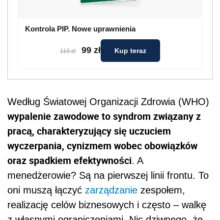
Kontrola PIP. Nowe uprawnienia
99 zł
Kup teraz
119 zł
Według Światowej Organizacji Zdrowia (WHO)
wypalenie zawodowe to syndrom związany z
pracą, charakteryzujący się uczuciem
wyczerpania, cynizmem wobec obowiązków
oraz spadkiem efektywności
. A
menedżerowie? Są na pierwszej linii frontu. To
oni muszą łączyć
zarządzanie
zespołem,
realizację celów biznesowych i często – walkę
z własnymi ograniczeniami. Nic dziwnego, że