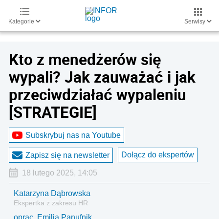
Kategorie
Serwisy
Kto z menedżerów się
wypali? Jak zauważać i jak
przeciwdziałać wypaleniu
[STRATEGIE]
Subskrybuj nas na Youtube
Dołącz do ekspertów
Zapisz się na newsletter
18 lutego 2025, 14:05
Katarzyna Dąbrowska
Ekspertka z zakresu HR
oprac. Emilia Panufnik