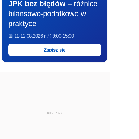
JPK bez błędów
– różnice
bilansowo-podatkowe w
praktyce
📅 11-12.08.2026 r.
🕐 9:00-15:00
Zapisz się
REKLAMA