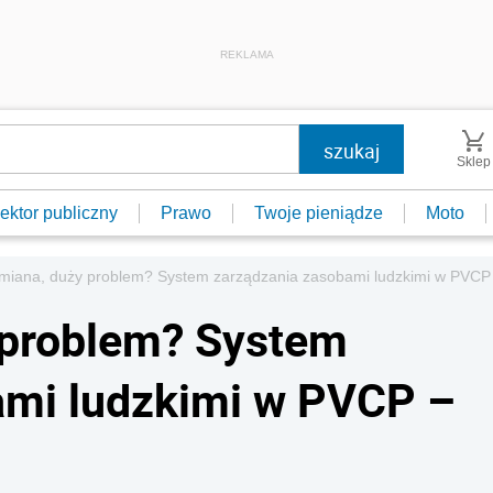
REKLAMA
Sklep
ektor publiczny
Prawo
Twoje pieniądze
Moto
miana, duży problem? System zarządzania zasobami ludzkimi w PVCP
 problem? System
ami ludzkimi w PVCP –