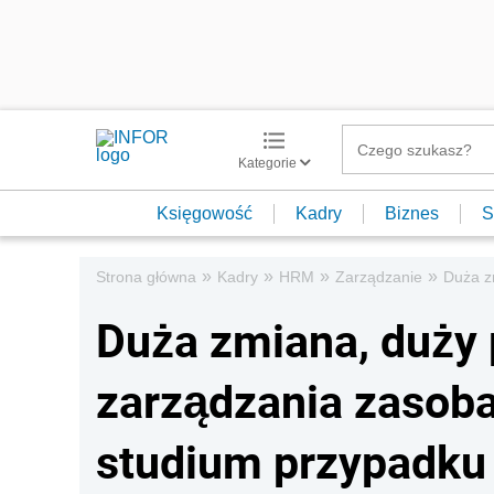
Kategorie
Księgowość
Kadry
Biznes
S
»
»
»
»
Strona główna
Kadry
HRM
Zarządzanie
Duża z
Duża zmiana, duży
zarządzania zasob
studium przypadku