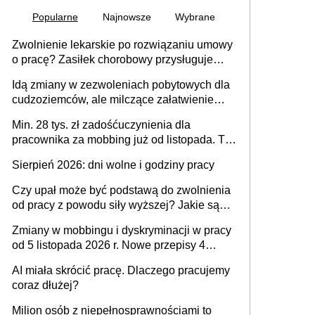
Popularne
Najnowsze
Wybrane
Zwolnienie lekarskie po rozwiązaniu umowy
o pracę? Zasiłek chorobowy przysługuje
tylko w przypadku zachorowania w ciągu 14
Idą zmiany w zezwoleniach pobytowych dla
dni od ustania stosunku pracy
cudzoziemców, ale milczące załatwienie
spraw przewidziano tylko dla wybranych
Min. 28 tys. zł zadośćuczynienia dla
pracownika za mobbing już od listopada. To
także nieuzasadniona krytyka i izolowanie z
Sierpień 2026: dni wolne i godziny pracy
zespołu
Czy upał może być podstawą do zwolnienia
od pracy z powodu siły wyższej? Jakie są
obowiązki pracodawcy
Zmiany w mobbingu i dyskryminacji w pracy
od 5 listopada 2026 r. Nowe przepisy 4
sierpnia zostały ogłoszone w Dzienniku
AI miała skrócić pracę. Dlaczego pracujemy
Ustaw
coraz dłużej?
Milion osób z niepełnosprawnościami to