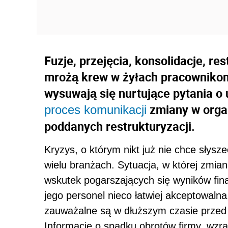
Fuzje, przejęcia, konsolidacje, re
mrożą krew w żyłach pracownikom
wysuwają się nurtujące pytania o
zmiany w organ
proces komunikacji
poddanych restrukturyzacji.
Kryzys, o którym nikt już nie chce słysze
wielu branżach. Sytuacja, w której zmian
wskutek pogarszających się wyników fin
jego personel nieco łatwiej akceptowalna
zauważalne są w dłuższym czasie przed
Informacje o spadku obrotów firmy, wzra