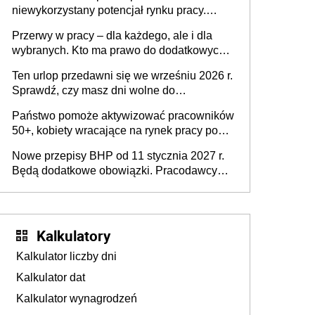
niewykorzystany potencjał rynku pracy.
Problemem nie jest brak kandydatów,
Przerwy w pracy – dla każdego, ale i dla
dofinansowań czy refundacji, ale bariery po
wybranych. Kto ma prawo do dodatkowych
stronie systemu i świadomości
15 minut?
pracodawców [WYWIAD]
Ten urlop przedawni się we wrześniu 2026 r.
Sprawdź, czy masz dni wolne do
wykorzystania
Państwo pomoże aktywizować pracowników
50+, kobiety wracające na rynek pracy po
urodzeniu dzieci, osoby przewlekle chore i
Nowe przepisy BHP od 11 stycznia 2027 r.
osoby neuroatypowe. Powstanie Fundusz
Będą dodatkowe obowiązki. Pracodawcy
na rzecz Inkluzywności w Zatrudnianiu?
dostają czas na przygotowanie się do zmian
Kalkulatory
Kalkulator liczby dni
Kalkulator dat
Kalkulator wynagrodzeń