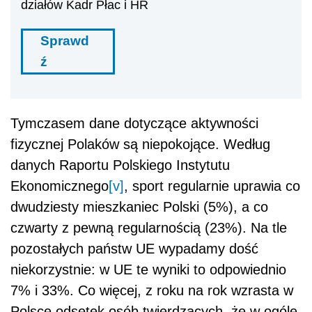
działów Kadr Płac i HR
Sprawd
ź
Tymczasem dane dotyczące aktywności
fizycznej Polaków są niepokojące. Według
danych Raportu Polskiego Instytutu
Ekonomicznego
[v]
,
sport regularnie uprawia co
dwudziesty mieszkaniec Polski (5%), a co
czwarty z pewną regularnością (23%). Na tle
pozostałych państw UE wypadamy dość
niekorzystnie: w UE te wyniki to odpowiednio
7% i 33%. Co więcej, z roku na rok wzrasta w
Polsce odsetek osób twierdzących, że w ogóle