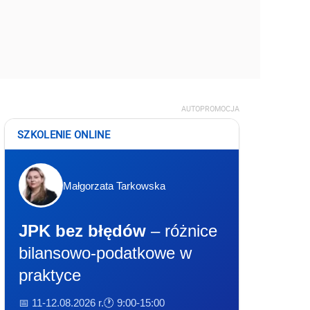
AUTOPROMOCJA
SZKOLENIE ONLINE
Małgorzata Tarkowska
JPK bez błędów
– różnice
bilansowo-podatkowe w
praktyce
📅 11-12.08.2026 r.
🕐 9:00-15:00