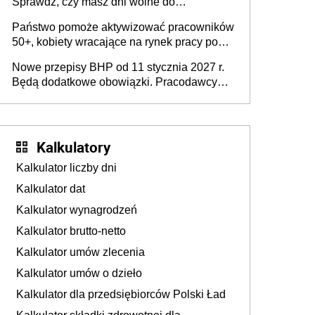
Sprawdź, czy masz dni wolne do
wykorzystania
Państwo pomoże aktywizować pracowników
50+, kobiety wracające na rynek pracy po
urodzeniu dzieci, osoby przewlekle chore i
Nowe przepisy BHP od 11 stycznia 2027 r.
osoby neuroatypowe. Powstanie Fundusz
Będą dodatkowe obowiązki. Pracodawcy
na rzecz Inkluzywności w Zatrudnianiu?
dostają czas na przygotowanie się do zmian
Kalkulatory
Kalkulator liczby dni
Kalkulator dat
Kalkulator wynagrodzeń
Kalkulator brutto-netto
Kalkulator umów zlecenia
Kalkulator umów o dzieło
Kalkulator dla przedsiębiorców Polski Ład