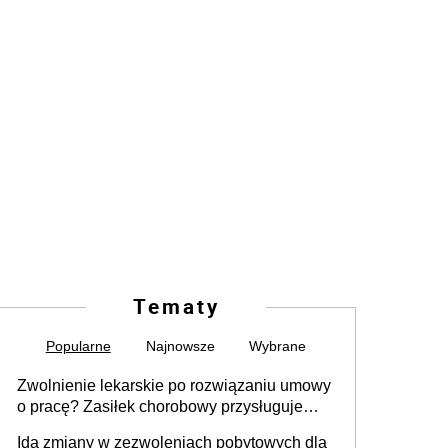
Tematy
Popularne
Najnowsze
Wybrane
Zwolnienie lekarskie po rozwiązaniu umowy
o pracę? Zasiłek chorobowy przysługuje
tylko w przypadku zachorowania w ciągu 14
Idą zmiany w zezwoleniach pobytowych dla