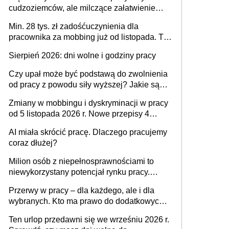
dni od ustania stosunku pracy
cudzoziemców, ale milczące załatwienie
spraw przewidziano tylko dla wybranych
Min. 28 tys. zł zadośćuczynienia dla
pracownika za mobbing już od listopada. To
także nieuzasadniona krytyka i izolowanie z
Sierpień 2026: dni wolne i godziny pracy
zespołu
Czy upał może być podstawą do zwolnienia
od pracy z powodu siły wyższej? Jakie są
obowiązki pracodawcy
Zmiany w mobbingu i dyskryminacji w pracy
od 5 listopada 2026 r. Nowe przepisy 4
sierpnia zostały ogłoszone w Dzienniku
AI miała skrócić pracę. Dlaczego pracujemy
Ustaw
coraz dłużej?
Milion osób z niepełnosprawnościami to
niewykorzystany potencjał rynku pracy.
Problemem nie jest brak kandydatów,
Przerwy w pracy – dla każdego, ale i dla
dofinansowań czy refundacji, ale bariery po
wybranych. Kto ma prawo do dodatkowych
stronie systemu i świadomości
15 minut?
pracodawców [WYWIAD]
Ten urlop przedawni się we wrześniu 2026 r.