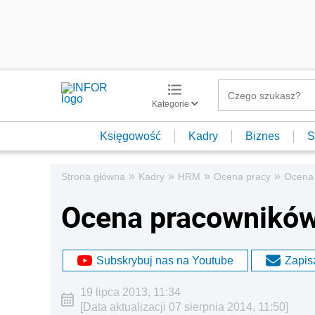
Kategorie
Księgowość
Kadry
Biznes
S
»
»
»
»
Strona główna
Kadry
HRM
Ocena pracy
Ocena 
Ocena pracowników 
Subskrybuj nas na Youtube
Zapisz
19 lipca 2013, 11:34
[Data aktualizacji 07 sierpnia 2014, 11:50]