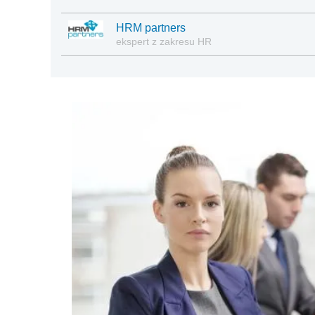
HRM partners
ekspert z zakresu HR