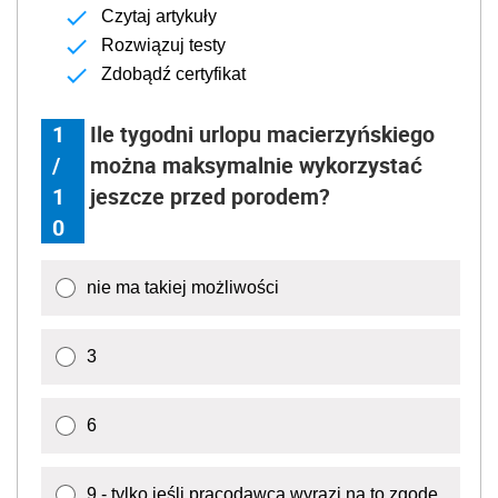
Czytaj artykuły
Rozwiązuj testy
Zdobądź certyfikat
1
Ile tygodni urlopu macierzyńskiego
/
można maksymalnie wykorzystać
1
jeszcze przed porodem?
0
nie ma takiej możliwości
3
6
9 - tylko jeśli pracodawca wyrazi na to zgodę