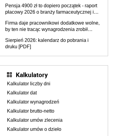
przedawnieniu i niepodleganiu
Pensja 4900 zł to dopiero początek - raport
ubezpieczeniom społecznym
płacowy 2026 o branży farmaceutycznej i
chemicznej
Firma daje pracownikowi dodatkowe wolne,
by ten nie tracąc wynagrodzenia zrobił
dodatkowe badania. Ten benefit się
Sierpień 2026: kalendarz do pobrania i
sprawdza
druku [PDF]
Kalkulatory
Kalkulator liczby dni
Kalkulator dat
Kalkulator wynagrodzeń
Kalkulator brutto-netto
Kalkulator umów zlecenia
Kalkulator umów o dzieło