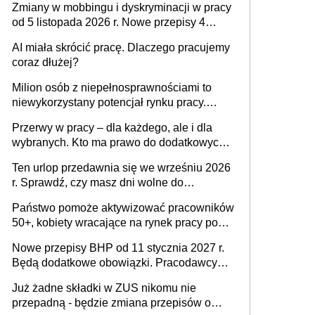
Zmiany w mobbingu i dyskryminacji w pracy
od 5 listopada 2026 r. Nowe przepisy 4
sierpnia zostały ogłoszone w Dzienniku
AI miała skrócić pracę. Dlaczego pracujemy
Ustaw
coraz dłużej?
Milion osób z niepełnosprawnościami to
niewykorzystany potencjał rynku pracy.
Problemem nie jest brak kandydatów,
Przerwy w pracy – dla każdego, ale i dla
dofinansowań czy refundacji, ale bariery po
wybranych. Kto ma prawo do dodatkowych
stronie systemu i świadomości
15 minut?
pracodawców [WYWIAD]
Ten urlop przedawnia się we wrześniu 2026
r. Sprawdź, czy masz dni wolne do
wykorzystania
Państwo pomoże aktywizować pracowników
50+, kobiety wracające na rynek pracy po
urodzeniu dzieci, osoby przewlekle chore i
Nowe przepisy BHP od 11 stycznia 2027 r.
osoby neuroatypowe. Powstanie Fundusz
Będą dodatkowe obowiązki. Pracodawcy
na rzecz Inkluzywności w Zatrudnianiu?
dostają czas na przygotowanie się do zmian
Już żadne składki w ZUS nikomu nie
przepadną - będzie zmiana przepisów o