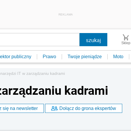
REKLAMA
Sklep
ektor publiczny
Prawo
Twoje pieniądze
Moto
 narzędzi IT w zarządzaniu kadrami
 zarządzaniu kadrami
 się na newsletter
Dołącz do grona ekspertów