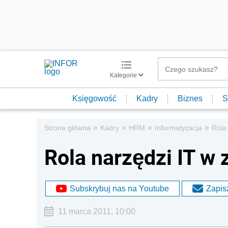
Kategorie
Księgowość
Kadry
Biznes
S
»
»
»
»
Strona główna
Kadry
HRM
Informatyzacja
Rola
Rola narzędzi IT w
Subskrybuj nas na Youtube
Zapisz
11 marca 2011, 10:00