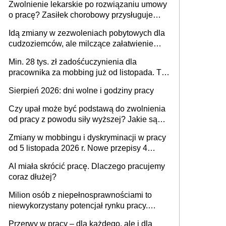
Zwolnienie lekarskie po rozwiązaniu umowy
o pracę? Zasiłek chorobowy przysługuje
tylko w przypadku zachorowania w ciągu 14
Idą zmiany w zezwoleniach pobytowych dla
dni od ustania stosunku pracy
cudzoziemców, ale milczące załatwienie
spraw przewidziano tylko dla wybranych
Min. 28 tys. zł zadośćuczynienia dla
pracownika za mobbing już od listopada. To
także nieuzasadniona krytyka i izolowanie z
Sierpień 2026: dni wolne i godziny pracy
zespołu
Czy upał może być podstawą do zwolnienia
od pracy z powodu siły wyższej? Jakie są
obowiązki pracodawcy
Zmiany w mobbingu i dyskryminacji w pracy
od 5 listopada 2026 r. Nowe przepisy 4
sierpnia zostały ogłoszone w Dzienniku
AI miała skrócić pracę. Dlaczego pracujemy
Ustaw
coraz dłużej?
Milion osób z niepełnosprawnościami to
niewykorzystany potencjał rynku pracy.
Problemem nie jest brak kandydatów,
Przerwy w pracy – dla każdego, ale i dla