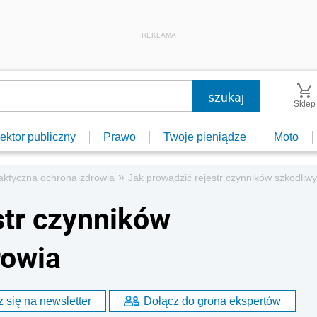
REKLAMA
Sklep
ektor publiczny
Prawo
Twoje pieniądze
Moto
»
laktyczna ochrona zdrowia
Jak prowadzić rejestr czynników szkodliwy
str czynników
rowia
 się na newsletter
Dołącz do grona ekspertów