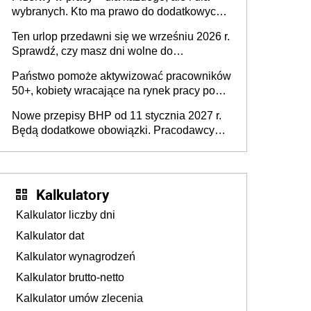
dofinansowań czy refundacji, ale bariery po
wybranych. Kto ma prawo do dodatkowych
stronie systemu i świadomości
15 minut?
pracodawców [WYWIAD]
Ten urlop przedawni się we wrześniu 2026 r.
Sprawdź, czy masz dni wolne do
wykorzystania
Państwo pomoże aktywizować pracowników
50+, kobiety wracające na rynek pracy po
urodzeniu dzieci, osoby przewlekle chore i
Nowe przepisy BHP od 11 stycznia 2027 r.
osoby neuroatypowe. Powstanie Fundusz
Będą dodatkowe obowiązki. Pracodawcy
na rzecz Inkluzywności w Zatrudnianiu?
dostają czas na przygotowanie się do zmian
Kalkulatory
Kalkulator liczby dni
Kalkulator dat
Kalkulator wynagrodzeń
Kalkulator brutto-netto
Kalkulator umów zlecenia