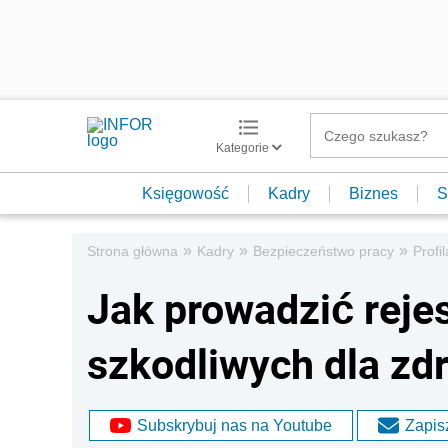
Kategorie
Księgowość
Kadry
Biznes
S
»
»
»
Strona główna
Kadry
Bezpieczeństwo pracy
Profi
Jak prowadzić reje
szkodliwych dla zd
Subskrybuj nas na Youtube
Zapisz