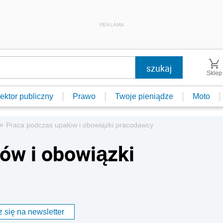
REKLAMA
Sklep
ektor publiczny
Prawo
Twoje pieniądze
Moto
»
Praca podczas upałów i obowiązki pracodawcy
ów i obowiązki
 się na newsletter