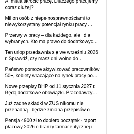
AI miała skrócić pracę. Dlaczego pracujemy
Ustaw
coraz dłużej?
Milion osób z niepełnosprawnościami to
niewykorzystany potencjał rynku pracy.
Problemem nie jest brak kandydatów,
Przerwy w pracy – dla każdego, ale i dla
dofinansowań czy refundacji, ale bariery po
wybranych. Kto ma prawo do dodatkowych
stronie systemu i świadomości
15 minut?
pracodawców [WYWIAD]
Ten urlop przedawnia się we wrześniu 2026
r. Sprawdź, czy masz dni wolne do
wykorzystania
Państwo pomoże aktywizować pracowników
50+, kobiety wracające na rynek pracy po
urodzeniu dzieci, osoby przewlekle chore i
Nowe przepisy BHP od 11 stycznia 2027 r.
osoby neuroatypowe. Powstanie Fundusz
Będą dodatkowe obowiązki. Pracodawcy
na rzecz Inkluzywności w Zatrudnianiu?
dostają czas na przygotowanie się do zmian
Już żadne składki w ZUS nikomu nie
przepadną - będzie zmiana przepisów o
przedawnieniu i niepodleganiu
Pensja 4900 zł to dopiero początek - raport
ubezpieczeniom społecznym
płacowy 2026 o branży farmaceutycznej i
chemicznej