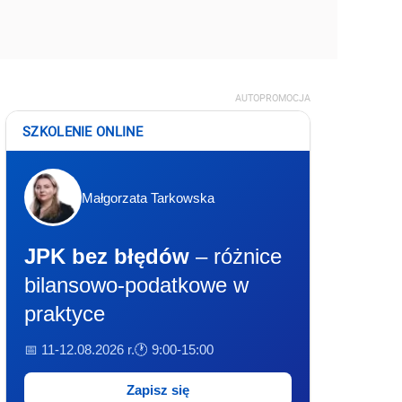
AUTOPROMOCJA
SZKOLENIE ONLINE
Małgorzata Tarkowska
JPK bez błędów
– różnice
bilansowo-podatkowe w
praktyce
📅 11-12.08.2026 r.
🕐 9:00-15:00
Zapisz się