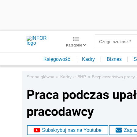
Kategorie
Księgowość
Kadry
Biznes
S
»
»
»
Strona główna
Kadry
BHP
Bezpieczeństwo pracy
Praca podczas upał
pracodawcy
Subskrybuj nas na Youtube
Zapisz