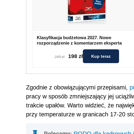
Klasyfikacja budżetowa 2027. Nowe
rozporządzenie z komentarzem eksperta
198 zł
Kup teraz
249 zł
Zgodnie z obowiązującymi przepisami,
p
pracy w sposób zmniejszający jej uciążl
trakcie upałów. Warto widzieć, że najwi
przy temperaturze w granicach 17-20 sto
Polecamy:
RODO dla kadrowych i