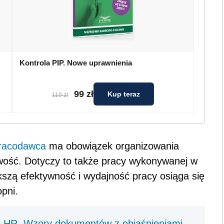
Kontrola PIP. Nowe uprawnienia
99 zł
Kup teraz
119 zł
racodawca
ma obowiązek organizowania
iwość. Dotyczy to także pracy wykonywanej w
ększą efektywność i wydajność pracy osiąga się
pni.
 HR. Wzory dokumentów z objaśnieniami