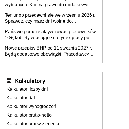
dofinansowań czy refundacji, ale bariery po
wybranych. Kto ma prawo do dodatkowych
stronie systemu i świadomości
15 minut?
pracodawców [WYWIAD]
Ten urlop przedawni się we wrześniu 2026 r.
Sprawdź, czy masz dni wolne do
wykorzystania
Państwo pomoże aktywizować pracowników
50+, kobiety wracające na rynek pracy po
urodzeniu dzieci, osoby przewlekle chore i
Nowe przepisy BHP od 11 stycznia 2027 r.
osoby neuroatypowe. Powstanie Fundusz
Będą dodatkowe obowiązki. Pracodawcy
na rzecz Inkluzywności w Zatrudnianiu?
dostają czas na przygotowanie się do zmian
Kalkulatory
Kalkulator liczby dni
Kalkulator dat
Kalkulator wynagrodzeń
Kalkulator brutto-netto
Kalkulator umów zlecenia