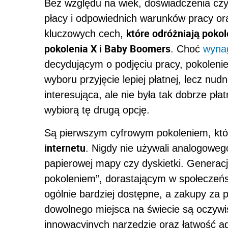
Bez względu na wiek, doświadczenia cz
płacy i odpowiednich warunków pracy oraz
które odróżniają pokol
kluczowych cech,
pokolenia X i Baby Boomers
. Choć
wyna
decydującym o podjęciu pracy, pokoleni
wyboru przyjęcie lepiej płatnej, lecz nudn
interesująca, ale nie była tak dobrze pła
wybiorą tę drugą opcję.
Są pierwszym cyfrowym pokoleniem, kt
internetu
. Nigdy nie używali analogoweg
papierowej mapy czy dyskietki. Generac
pokoleniem”, dorastającym w społeczeńst
ogólnie bardziej dostępne, a zakupy za 
dowolnego miejsca na świecie są oczywi
innowacyjnych narzędzie oraz łatwość ad