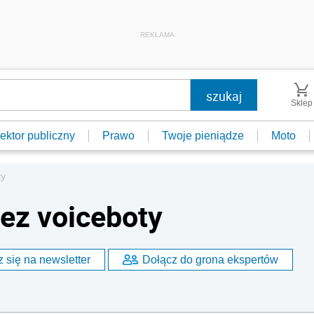
REKLAMA
Sklep
ektor publiczny
Prawo
Twoje pieniądze
Moto
ty
zez voiceboty
 się na newsletter
Dołącz do grona ekspertów