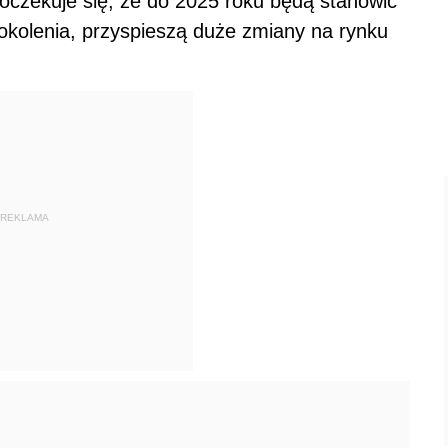
 oczekuje się, że do 2025 roku będą stanowić
pokolenia, przyspieszą duże zmiany na rynku
REKLAMA