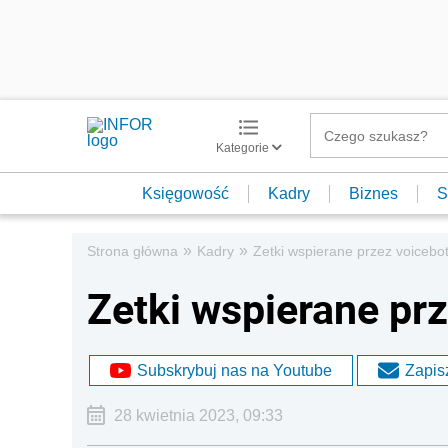
Kategorie
Księgowość
Kadry
Biznes
S
»
»
Strona główna
Kadry
Zetki wspierane przez voicebo
Zetki wspierane pr
Subskrybuj nas na Youtube
Zapisz
28 kwietnia 2023, 09:33