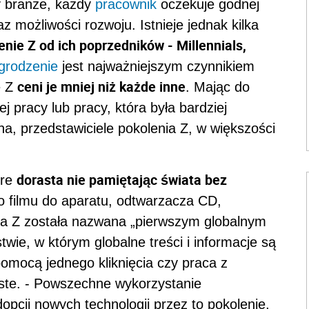
y branże, każdy
pracownik
oczekuje godnej
 możliwości rozwoju. Istnieje jednak kilka
enie Z od ich poprzedników - Millennials,
grodzenie
jest najważniejszym czynnikiem
ceni je mniej niż każde inne
e Z
. Mając do
ej pracy lub pracy, która była bardziej
tna, przedstawiciele pokolenia Z, w większości
dorasta nie pamiętając świata bez
óre
o filmu do aparatu, odtwarzacza CD,
ja Z została nazwana „pierwszym globalnym
wie, w którym globalne treści i informacje są
pomocą jednego kliknięcia czy praca z
ste. - Powszechne wykorzystanie
opcji nowych technologii przez to pokolenie,