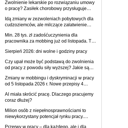
Zwolnienie lekarskie po rozwiązaniu umowy
o pracę? Zasiłek chorobowy przysługuje
tylko w przypadku zachorowania w ciągu 14
Idą zmiany w zezwoleniach pobytowych dla
dni od ustania stosunku pracy
cudzoziemców, ale milczące załatwienie
spraw przewidziano tylko dla wybranych
Min. 28 tys. zł zadośćuczynienia dla
pracownika za mobbing już od listopada. To
także nieuzasadniona krytyka i izolowanie z
Sierpień 2026: dni wolne i godziny pracy
zespołu
Czy upał może być podstawą do zwolnienia
od pracy z powodu siły wyższej? Jakie są
obowiązki pracodawcy
Zmiany w mobbingu i dyskryminacji w pracy
od 5 listopada 2026 r. Nowe przepisy 4
sierpnia zostały ogłoszone w Dzienniku
AI miała skrócić pracę. Dlaczego pracujemy
Ustaw
coraz dłużej?
Milion osób z niepełnosprawnościami to
niewykorzystany potencjał rynku pracy.
Problemem nie jest brak kandydatów,
Przerwy w pracy – dla każdego, ale i dla