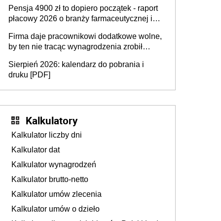
przedawnieniu i niepodleganiu
Pensja 4900 zł to dopiero początek - raport
ubezpieczeniom społecznym
płacowy 2026 o branży farmaceutycznej i
chemicznej
Firma daje pracownikowi dodatkowe wolne,
by ten nie tracąc wynagrodzenia zrobił
dodatkowe badania. Ten benefit się
Sierpień 2026: kalendarz do pobrania i
sprawdza
druku [PDF]
Kalkulatory
Kalkulator liczby dni
Kalkulator dat
Kalkulator wynagrodzeń
Kalkulator brutto-netto
Kalkulator umów zlecenia
Kalkulator umów o dzieło