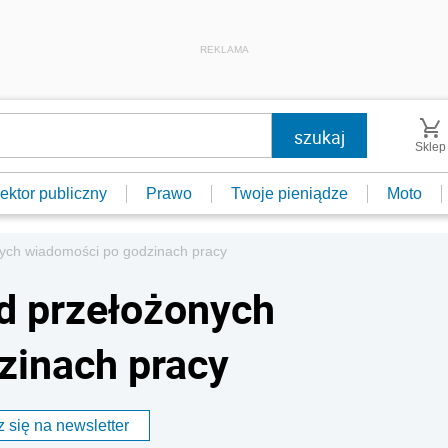
REKLAMA
Sklep
ektor publiczny
Prawo
Twoje pieniądze
Moto
nych wiadomości po godzinach pracy
d przełożonych
zinach pracy
 się na newsletter