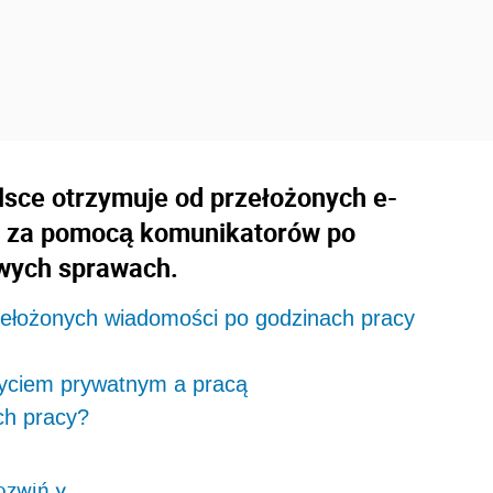
lsce otrzymuje od przełożonych e-
i za pomocą komunikatorów po
wych sprawach.
zełożonych wiadomości po godzinach pracy
życiem prywatnym a pracą
ch pracy?
ozwiń
>