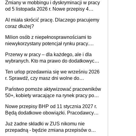
Zmiany w mobbingu i dyskryminacji w pracy
od 5 listopada 2026 r. Nowe przepisy 4
sierpnia zostały ogłoszone w Dzienniku
AI miała skrócić pracę. Dlaczego pracujemy
Ustaw
coraz dłużej?
Milion osób z niepełnosprawnościami to
niewykorzystany potencjał rynku pracy.
Problemem nie jest brak kandydatów,
Przerwy w pracy – dla każdego, ale i dla
dofinansowań czy refundacji, ale bariery po
wybranych. Kto ma prawo do dodatkowych
stronie systemu i świadomości
15 minut?
pracodawców [WYWIAD]
Ten urlop przedawnia się we wrześniu 2026
r. Sprawdź, czy masz dni wolne do
wykorzystania
Państwo pomoże aktywizować pracowników
50+, kobiety wracające na rynek pracy po
urodzeniu dzieci, osoby przewlekle chore i
Nowe przepisy BHP od 11 stycznia 2027 r.
osoby neuroatypowe. Powstanie Fundusz
Będą dodatkowe obowiązki. Pracodawcy
na rzecz Inkluzywności w Zatrudnianiu?
dostają czas na przygotowanie się do zmian
Już żadne składki w ZUS nikomu nie
przepadną - będzie zmiana przepisów o