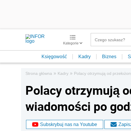
Kategorie
Księgowość
Kadry
Biznes
S
»
»
Strona główna
Kadry
Polacy otrzymują od przełożo
Polacy otrzymują o
wiadomości po god
Subskrybuj nas na Youtube
Zapisz