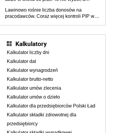
konieczność. Powodem są rosnące koszty
Lawinowo rośnie liczba donosów na
życia
pracodawców. Coraz więcej kontroli PIP w
efekcie zgłoszeń mobbingu
Kalkulatory
Kalkulator liczby dni
Kalkulator dat
Kalkulator wynagrodzeń
Kalkulator brutto-netto
Kalkulator umów zlecenia
Kalkulator umów o dzieło
Kalkulator dla przedsiębiorców Polski Ład
Kalkulator składki zdrowotnej dla
przedsiębiorcy
Kalkulator składki wypadkowej