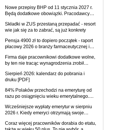
urodzeniu dzieci, osoby przewlekle chore i
Nowe przepisy BHP od 11 stycznia 2027 r.
osoby neuroatypowe. Powstanie Fundusz
Będą dodatkowe obowiązki. Pracodawcy
na rzecz Inkluzywności w Zatrudnianiu?
dostają czas na przygotowanie się do zmian
Składki w ZUS przestaną przepadać - resort
wie jak się za to zabrać, są już konkrety
Pensja 4900 zł to dopiero początek - raport
płacowy 2026 o branży farmaceutycznej i
chemicznej
Firma daje pracownikowi dodatkowe wolne,
by ten nie tracąc wynagrodzenia zrobił
dodatkowe badania. Ten benefit się
Sierpień 2026: kalendarz do pobrania i
sprawdza
druku [PDF]
84% Polaków przechodzi na emeryturę od
razu po osiągnięciu wieku emerytalnego.
Natomiast pokolenie X musi pracować
Wcześniejsze wypłaty emerytur w sierpniu
dłużej, ale czy jest w stanie? Pracownicy
2026 r. Kiedy emeryci otrzymają swoje
45+ to siła napędowa gospodarki
świadczenia?
Coraz więcej pracowników dorabia do etatu,
także w wieku 50 plus. To nie wybór, a