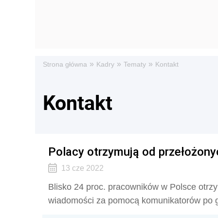
»
»
»
Strona główna
Kadry
Tematy
Kontakt
Kontakt
Polacy otrzymują od przełożon
13 cze 2022
Blisko 24 proc. pracowników w Polsce otrz
wiadomości za pomocą komunikatorów po g