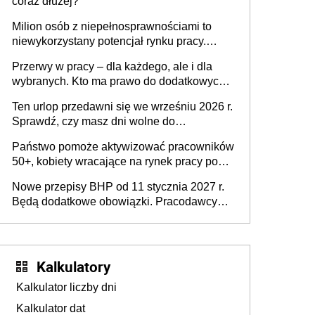
coraz dłużej?
Milion osób z niepełnosprawnościami to
niewykorzystany potencjał rynku pracy.
Problemem nie jest brak kandydatów,
Przerwy w pracy – dla każdego, ale i dla
dofinansowań czy refundacji, ale bariery po
wybranych. Kto ma prawo do dodatkowych
stronie systemu i świadomości
15 minut?
pracodawców [WYWIAD]
Ten urlop przedawni się we wrześniu 2026 r.
Sprawdź, czy masz dni wolne do
wykorzystania
Państwo pomoże aktywizować pracowników
50+, kobiety wracające na rynek pracy po
urodzeniu dzieci, osoby przewlekle chore i
Nowe przepisy BHP od 11 stycznia 2027 r.
osoby neuroatypowe. Powstanie Fundusz
Będą dodatkowe obowiązki. Pracodawcy
na rzecz Inkluzywności w Zatrudnianiu?
dostają czas na przygotowanie się do zmian
Kalkulatory
Kalkulator liczby dni
Kalkulator dat