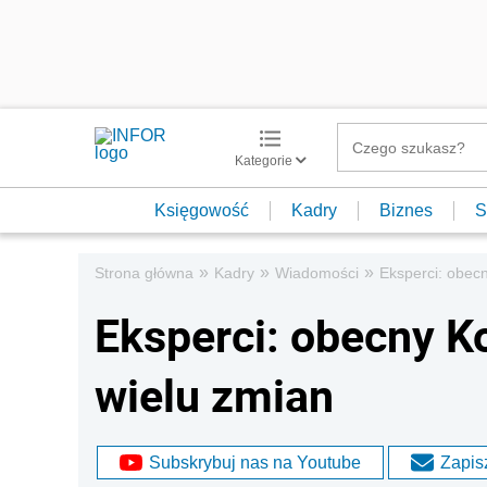
Kategorie
Księgowość
Kadry
Biznes
S
»
»
»
Strona główna
Kadry
Wiadomości
Eksperci: obec
Eksperci: obecny 
wielu zmian
Subskrybuj nas na Youtube
Zapisz