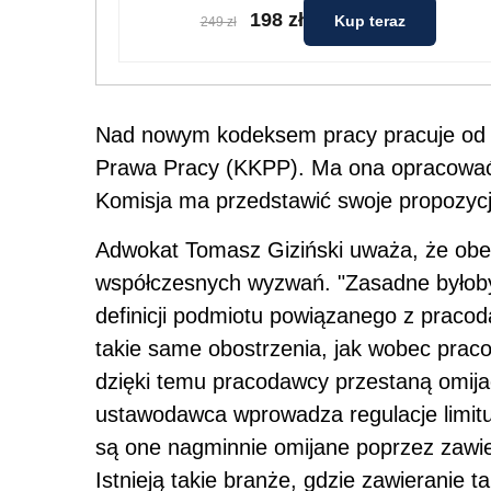
198 zł
Kup teraz
249 zł
Nad nowym kodeksem pracy pracuje od k
Prawa Pracy (KKPP). Ma ona opracować 
Komisja ma przedstawić swoje propozyc
Adwokat Tomasz Giziński uważa, że ob
współczesnych wyzwań. "Zasadne byłob
definicji podmiotu powiązanego z praco
takie same obostrzenia, jak wobec prac
dzięki temu pracodawcy przestaną omija
ustawodawca wprowadza regulacje limitu
są one nagminnie omijane poprzez zawi
Istnieją takie branże, gdzie zawieranie