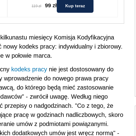
99 zł
Kup teraz
119 zł
ilkunastu miesięcy Komisja Kodyfikacyjna
nowy kodeks pracy: indywidualny i zbiorowy.
je w połowie marca.
ecny
kodeks pracy
nie jest dostosowany do
y wprowadzenie do nowego prawa pracy
dawcą, do którego będą mieć zastosowanie
odawców" - zwrócił uwagę. Według niego
ć przepisy o nadgodzinach. "Co z tego, że
jące pracę w godzinach nadliczbowych, skoro
eranie umów z podmiotami powiązanymi.
 takich dodatkowych umów jest wręcz normą" -