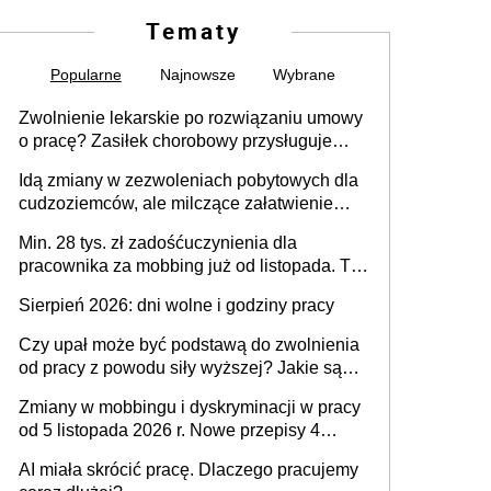
Tematy
Popularne
Najnowsze
Wybrane
Zwolnienie lekarskie po rozwiązaniu umowy
o pracę? Zasiłek chorobowy przysługuje
tylko w przypadku zachorowania w ciągu 14
Idą zmiany w zezwoleniach pobytowych dla
dni od ustania stosunku pracy
cudzoziemców, ale milczące załatwienie
spraw przewidziano tylko dla wybranych
Min. 28 tys. zł zadośćuczynienia dla
pracownika za mobbing już od listopada. To
także nieuzasadniona krytyka i izolowanie z
Sierpień 2026: dni wolne i godziny pracy
zespołu
Czy upał może być podstawą do zwolnienia
od pracy z powodu siły wyższej? Jakie są
obowiązki pracodawcy
Zmiany w mobbingu i dyskryminacji w pracy
od 5 listopada 2026 r. Nowe przepisy 4
sierpnia zostały ogłoszone w Dzienniku
AI miała skrócić pracę. Dlaczego pracujemy
Ustaw