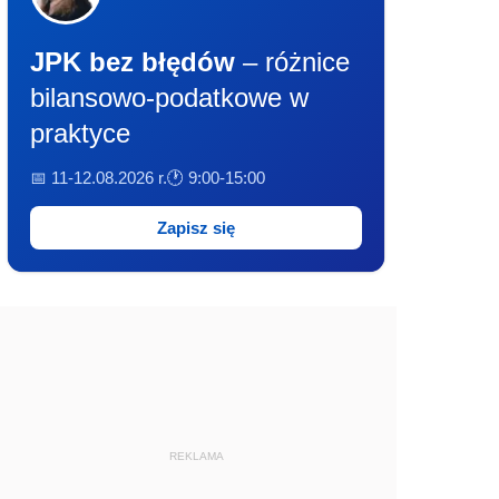
JPK bez błędów
– różnice
bilansowo-podatkowe w
praktyce
📅 11-12.08.2026 r.
🕐 9:00-15:00
Zapisz się
REKLAMA