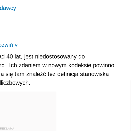
odawcy
ozwiń
>
ad 40 lat, jest niedostosowany do
rci. Ich zdaniem w nowym kodeksie powinno
a się tam znaleźć też definicja stanowiska
dliczbowych.
REKLAMA