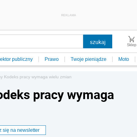
REKLAMA
Sklep
ektor publiczny
Prawo
Twoje pieniądze
Moto
ny Kodeks pracy wymaga wielu zmian
Kodeks pracy wymaga
 się na newsletter