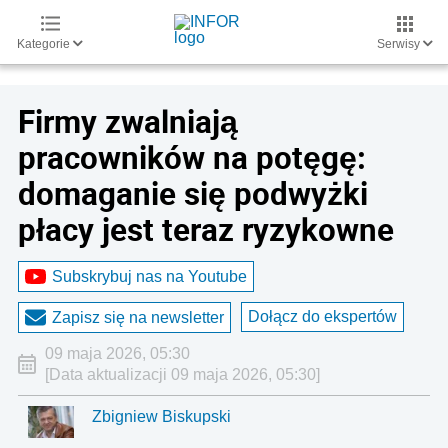
Kategorie
Serwisy
Firmy zwalniają
pracowników na potęgę:
domaganie się podwyżki
płacy jest teraz ryzykowne
Subskrybuj nas na Youtube
Dołącz do ekspertów
Zapisz się na newsletter
09 maja 2026, 05:30
[Data aktualizacji 09 maja 2026, 05:30]
Zbigniew Biskupski