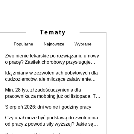
Tematy
Popularne
Najnowsze
Wybrane
Zwolnienie lekarskie po rozwiązaniu umowy
o pracę? Zasiłek chorobowy przysługuje
tylko w przypadku zachorowania w ciągu 14
Idą zmiany w zezwoleniach pobytowych dla
dni od ustania stosunku pracy
cudzoziemców, ale milczące załatwienie
spraw przewidziano tylko dla wybranych
Min. 28 tys. zł zadośćuczynienia dla
pracownika za mobbing już od listopada. To
także nieuzasadniona krytyka i izolowanie z
Sierpień 2026: dni wolne i godziny pracy
zespołu
Czy upał może być podstawą do zwolnienia
od pracy z powodu siły wyższej? Jakie są
obowiązki pracodawcy