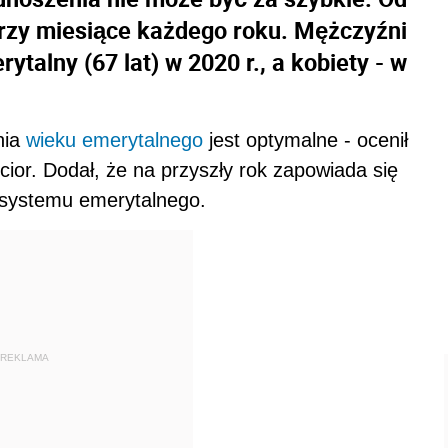
 trzy miesiące każdego roku. Mężczyźni
talny (67 lat) w 2020 r., a kobiety - w
nia
wieku emerytalnego
jest optymalne - ocenił
ior. Dodał, że na przyszły rok zapowiada się
 systemu emerytalnego.
REKLAMA