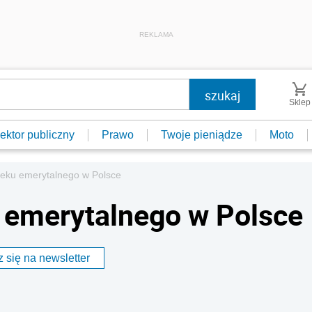
REKLAMA
Sklep
ektor publiczny
Prawo
Twoje pieniądze
Moto
eku emerytalnego w Polsce
 emerytalnego w Polsce
 się na newsletter