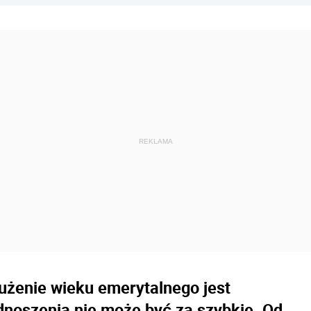
użenie wieku emerytalnego jest
dnoszenia nie może być za szybkie. Od