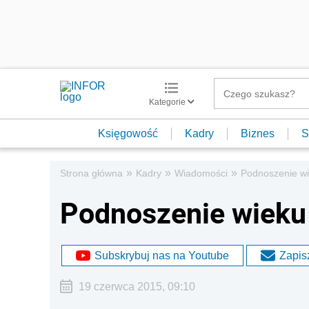
Kategorie
Księgowość
Kadry
Biznes
S
»
»
»
Strona główna
Kadry
Wiadomości
Podnoszenie wi
Podnoszenie wieku
Subskrybuj nas na Youtube
Zapisz
19 czerwca 2015, 09:10