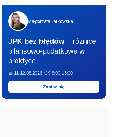
Małgorzata Tarkowska
JPK bez błędów
– różnice
bilansowo-podatkowe w
praktyce
📅 11-12.08.2026 r.
🕐 9:00-15:00
Zapisz się