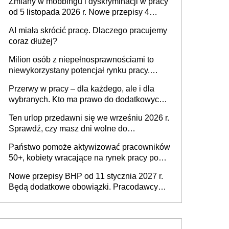
Zmiany w mobbingu i dyskryminacji w pracy
od 5 listopada 2026 r. Nowe przepisy 4
sierpnia zostały ogłoszone w Dzienniku
AI miała skrócić pracę. Dlaczego pracujemy
Ustaw
coraz dłużej?
Milion osób z niepełnosprawnościami to
niewykorzystany potencjał rynku pracy.
Problemem nie jest brak kandydatów,
Przerwy w pracy – dla każdego, ale i dla
dofinansowań czy refundacji, ale bariery po
wybranych. Kto ma prawo do dodatkowych
stronie systemu i świadomości
15 minut?
pracodawców [WYWIAD]
Ten urlop przedawni się we wrześniu 2026 r.
Sprawdź, czy masz dni wolne do
wykorzystania
Państwo pomoże aktywizować pracowników
50+, kobiety wracające na rynek pracy po
urodzeniu dzieci, osoby przewlekle chore i
Nowe przepisy BHP od 11 stycznia 2027 r.
osoby neuroatypowe. Powstanie Fundusz
Będą dodatkowe obowiązki. Pracodawcy
na rzecz Inkluzywności w Zatrudnianiu?
dostają czas na przygotowanie się do zmian