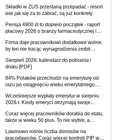
dostają czas na przygotowanie się do zmian
Składki w ZUS przestaną przepadać - resort
wie jak się za to zabrać, są już konkrety
Pensja 4900 zł to dopiero początek - raport
płacowy 2026 o branży farmaceutycznej i
chemicznej
Firma daje pracownikowi dodatkowe wolne,
by ten nie tracąc wynagrodzenia zrobił
dodatkowe badania. Ten benefit się
Sierpień 2026: kalendarz do pobrania i
sprawdza
druku [PDF]
84% Polaków przechodzi na emeryturę od
razu po osiągnięciu wieku emerytalnego.
Natomiast pokolenie X musi pracować
Wcześniejsze wypłaty emerytur w sierpniu
dłużej, ale czy jest w stanie? Pracownicy
2026 r. Kiedy emeryci otrzymają swoje
45+ to siła napędowa gospodarki
świadczenia?
Coraz więcej pracowników dorabia do etatu,
także w wieku 50 plus. To nie wybór, a
konieczność. Powodem są rosnące koszty
Lawinowo rośnie liczba donosów na
życia
pracodawców. Coraz więcej kontroli PIP w