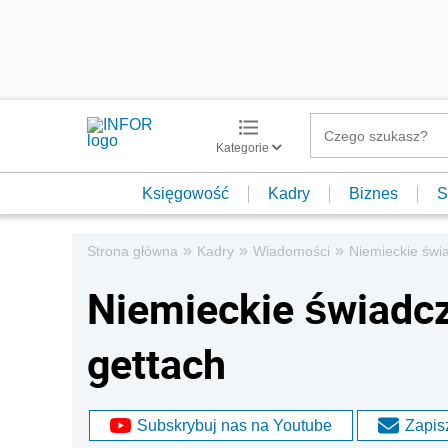
Kategorie
Księgowość
Kadry
Biznes
S
»
»
»
Strona główna
Kadry
Wiadomości
Niemieckie świa
Niemieckie świadcz
gettach
Subskrybuj nas na Youtube
Zapisz