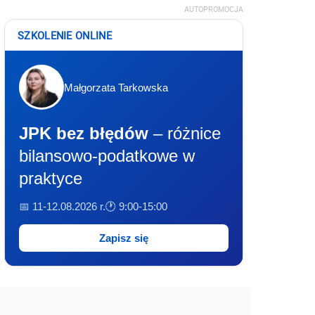
AUTOPROMOCJA
SZKOLENIE ONLINE
Małgorzata Tarkowska
JPK bez błędów
– różnice
bilansowo-podatkowe w
praktyce
📅 11-12.08.2026 r.
🕐 9:00-15:00
Zapisz się