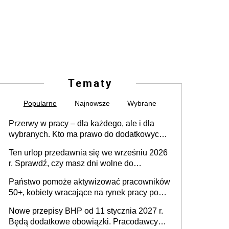
Tematy
Popularne
Najnowsze
Wybrane
Przerwy w pracy – dla każdego, ale i dla
wybranych. Kto ma prawo do dodatkowych
15 minut?
Ten urlop przedawnia się we wrześniu 2026
r. Sprawdź, czy masz dni wolne do
wykorzystania
Państwo pomoże aktywizować pracowników
50+, kobiety wracające na rynek pracy po
urodzeniu dzieci, osoby przewlekle chore i
Nowe przepisy BHP od 11 stycznia 2027 r.
osoby neuroatypowe. Powstanie Fundusz
Będą dodatkowe obowiązki. Pracodawcy
na rzecz Inkluzywności w Zatrudnianiu?