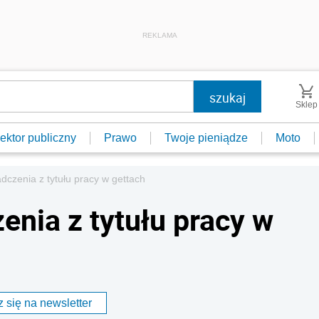
REKLAMA
Sklep
ektor publiczny
Prawo
Twoje pieniądze
Moto
dczenia z tytułu pracy w gettach
enia z tytułu pracy w
 się na newsletter