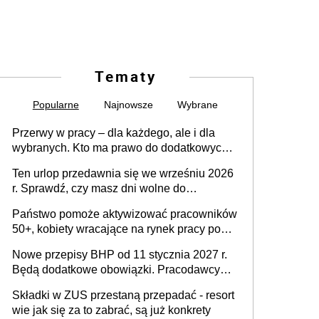
Tematy
Popularne
Najnowsze
Wybrane
Przerwy w pracy – dla każdego, ale i dla
wybranych. Kto ma prawo do dodatkowych
15 minut?
Ten urlop przedawnia się we wrześniu 2026
r. Sprawdź, czy masz dni wolne do
wykorzystania
Państwo pomoże aktywizować pracowników
50+, kobiety wracające na rynek pracy po
urodzeniu dzieci, osoby przewlekle chore i
Nowe przepisy BHP od 11 stycznia 2027 r.
osoby neuroatypowe. Powstanie Fundusz
Będą dodatkowe obowiązki. Pracodawcy
na rzecz Inkluzywności w Zatrudnianiu?
dostają czas na przygotowanie się do zmian
Składki w ZUS przestaną przepadać - resort
wie jak się za to zabrać, są już konkrety