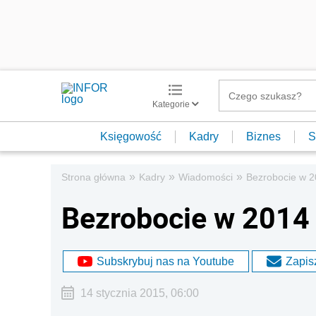
Kategorie
Księgowość
Kadry
Biznes
S
»
»
»
Strona główna
Kadry
Wiadomości
Bezrobocie w 2
Bezrobocie w 2014 
Subskrybuj nas na Youtube
Zapisz
14 stycznia 2015, 06:00