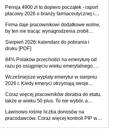
Pensja 4900 zł to dopiero początek - raport
płacowy 2026 o branży farmaceutycznej i
chemicznej
Firma daje pracownikowi dodatkowe wolne,
by ten nie tracąc wynagrodzenia zrobił
dodatkowe badania. Ten benefit się
Sierpień 2026: kalendarz do pobrania i
sprawdza
druku [PDF]
84% Polaków przechodzi na emeryturę od
razu po osiągnięciu wieku emerytalnego.
Natomiast pokolenie X musi pracować
Wcześniejsze wypłaty emerytur w sierpniu
dłużej, ale czy jest w stanie? Pracownicy
2026 r. Kiedy emeryci otrzymają swoje
45+ to siła napędowa gospodarki
świadczenia?
Coraz więcej pracowników dorabia do etatu,
także w wieku 50 plus. To nie wybór, a
konieczność. Powodem są rosnące koszty
Lawinowo rośnie liczba donosów na
życia
pracodawców. Coraz więcej kontroli PIP w
efekcie zgłoszeń mobbingu