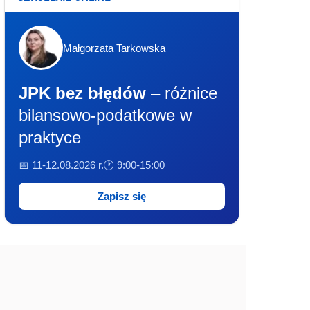
Małgorzata Tarkowska
JPK bez błędów
– różnice
bilansowo-podatkowe w
praktyce
📅 11-12.08.2026 r.
🕐 9:00-15:00
Zapisz się