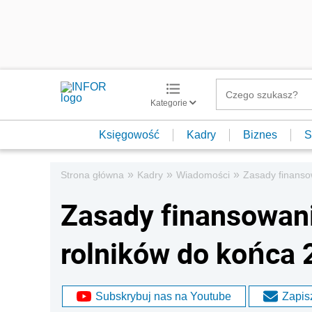
Kategorie
Księgowość
Kadry
Biznes
S
»
»
»
Strona główna
Kadry
Wiadomości
Zasady finanso
Zasady finansowan
rolników do końca 
Subskrybuj nas na Youtube
Zapisz