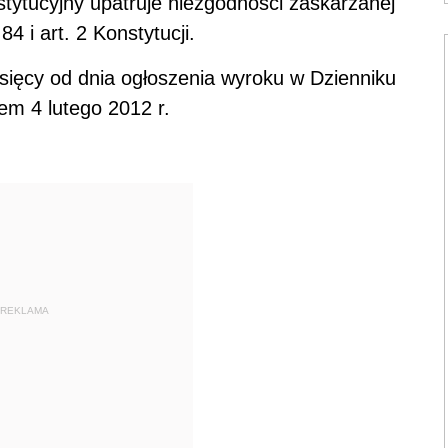
tytucyjny upatruje niezgodności zaskarżanej
84 i art. 2 Konstytucji.
ięcy od dnia ogłoszenia wyroku w Dzienniku
iem 4 lutego 2012 r.
REKLAMA