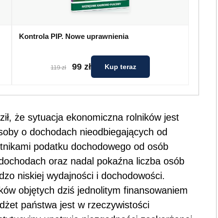
Kontrola PIP. Nowe uprawnienia
99 zł
Kup teraz
119 zł
ił, że sytuacja ekonomiczna rolników jest
osoby o dochodach nieodbiegających od
tnikami podatku dochodowego od osób
 dochodach oraz nadal pokaźna liczba osób
zo niskiej wydajności i dochodowości.
ików objętych dziś jednolitym finansowaniem
żet państwa jest w rzeczywistości