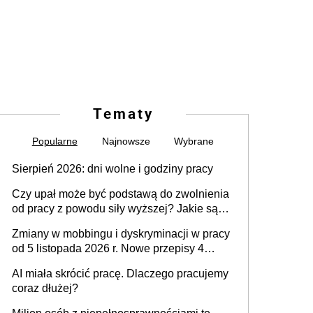
Tematy
Popularne
Najnowsze
Wybrane
Sierpień 2026: dni wolne i godziny pracy
Czy upał może być podstawą do zwolnienia
od pracy z powodu siły wyższej? Jakie są
obowiązki pracodawcy
Zmiany w mobbingu i dyskryminacji w pracy
od 5 listopada 2026 r. Nowe przepisy 4
sierpnia zostały ogłoszone w Dzienniku
AI miała skrócić pracę. Dlaczego pracujemy
Ustaw
coraz dłużej?