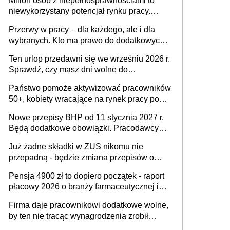
Milion osób z niepełnosprawnościami to
niewykorzystany potencjał rynku pracy.
Problemem nie jest brak kandydatów,
Przerwy w pracy – dla każdego, ale i dla
dofinansowań czy refundacji, ale bariery po
wybranych. Kto ma prawo do dodatkowych
stronie systemu i świadomości
15 minut?
pracodawców [WYWIAD]
Ten urlop przedawni się we wrześniu 2026 r.
Sprawdź, czy masz dni wolne do
wykorzystania
Państwo pomoże aktywizować pracowników
50+, kobiety wracające na rynek pracy po
urodzeniu dzieci, osoby przewlekle chore i
Nowe przepisy BHP od 11 stycznia 2027 r.
osoby neuroatypowe. Powstanie Fundusz
Będą dodatkowe obowiązki. Pracodawcy
na rzecz Inkluzywności w Zatrudnianiu?
dostają czas na przygotowanie się do zmian
Już żadne składki w ZUS nikomu nie
przepadną - będzie zmiana przepisów o
przedawnieniu i niepodleganiu
Pensja 4900 zł to dopiero początek - raport
ubezpieczeniom społecznym
płacowy 2026 o branży farmaceutycznej i
chemicznej
Firma daje pracownikowi dodatkowe wolne,
by ten nie tracąc wynagrodzenia zrobił
dodatkowe badania. Ten benefit się