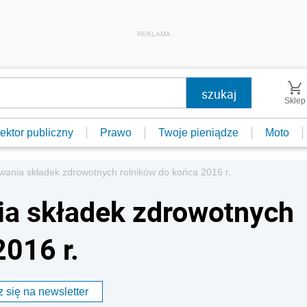
REKLAMA
Sklep
ektor publiczny
Prawo
Twoje pieniądze
Moto
wania składek zdrowotnych rolników do końca 2016 r.
ia składek zdrowotnych
2016 r.
 się na newsletter