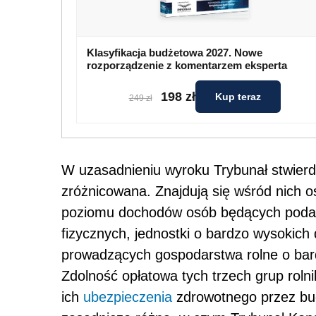
Klasyfikacja budżetowa 2027. Nowe
rozporządzenie z komentarzem eksperta
198 zł
Kup teraz
249 zł
W uzasadnieniu wyroku Trybunał stwierdz
zróżnicowana. Znajdują się wśród nich 
poziomu dochodów osób będących poda
fizycznych, jednostki o bardzo wysokich
prowadzących gospodarstwa rolne o bard
Zdolność opłatowa tych trzech grup roln
ich
ubezpieczenia
zdrowotnego przez bud