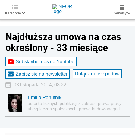
Kategorie
Serwisy
Najdłuższa umowa na czas
określony - 33 miesiące
Subskrybuj nas na Youtube
Dołącz do ekspertów
Zapisz się na newsletter
03 listopada 2014, 08:22
Emilia Panufnik
autorka licznych publikacji z zakresu prawa pracy,
ubezpieczeń społecznych, prawa budowlanego i
nieruchomości