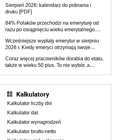
dodatkowe badania. Ten benefit się
Sierpień 2026: kalendarz do pobrania i
sprawdza
druku [PDF]
84% Polaków przechodzi na emeryturę od
razu po osiągnięciu wieku emerytalnego.
Natomiast pokolenie X musi pracować
Wcześniejsze wypłaty emerytur w sierpniu
dłużej, ale czy jest w stanie? Pracownicy
2026 r. Kiedy emeryci otrzymają swoje
45+ to siła napędowa gospodarki
świadczenia?
Coraz więcej pracowników dorabia do etatu,
także w wieku 50 plus. To nie wybór, a
konieczność. Powodem są rosnące koszty
życia
Kalkulatory
Kalkulator liczby dni
Kalkulator dat
Kalkulator wynagrodzeń
Kalkulator brutto-netto