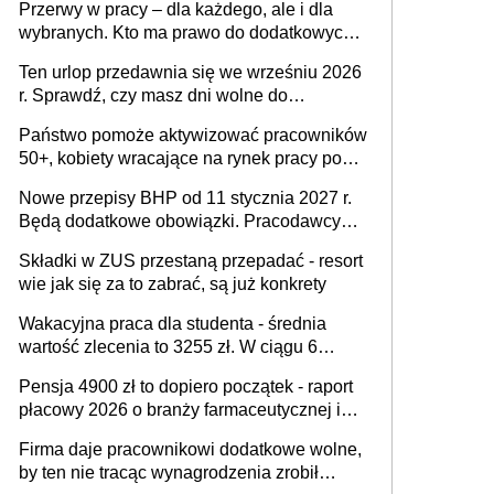
Przerwy w pracy – dla każdego, ale i dla
wybranych. Kto ma prawo do dodatkowych
15 minut?
Ten urlop przedawnia się we wrześniu 2026
r. Sprawdź, czy masz dni wolne do
wykorzystania
Państwo pomoże aktywizować pracowników
50+, kobiety wracające na rynek pracy po
urodzeniu dzieci, osoby przewlekle chore i
Nowe przepisy BHP od 11 stycznia 2027 r.
osoby neuroatypowe. Powstanie Fundusz
Będą dodatkowe obowiązki. Pracodawcy
na rzecz Inkluzywności w Zatrudnianiu?
dostają czas na przygotowanie się do zmian
Składki w ZUS przestaną przepadać - resort
wie jak się za to zabrać, są już konkrety
Wakacyjna praca dla studenta - średnia
wartość zlecenia to 3255 zł. W ciągu 6
miesięcy aktywny freelancer-student zarabia
Pensja 4900 zł to dopiero początek - raport
ponad 10,7 tys. zł
płacowy 2026 o branży farmaceutycznej i
chemicznej
Firma daje pracownikowi dodatkowe wolne,
by ten nie tracąc wynagrodzenia zrobił