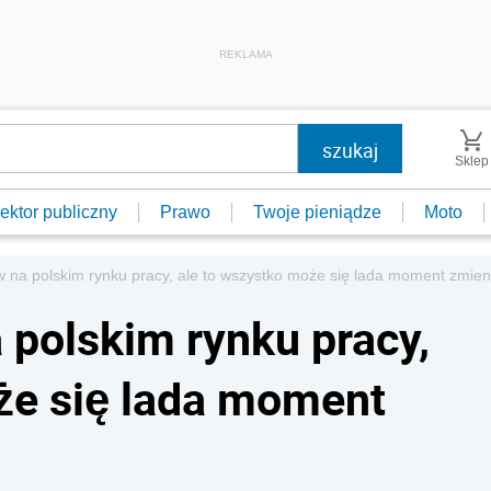
REKLAMA
Sklep
ektor publiczny
Prawo
Twoje pieniądze
Moto
w na polskim rynku pracy, ale to wszystko może się lada moment zmien
 polskim rynku pracy,
że się lada moment