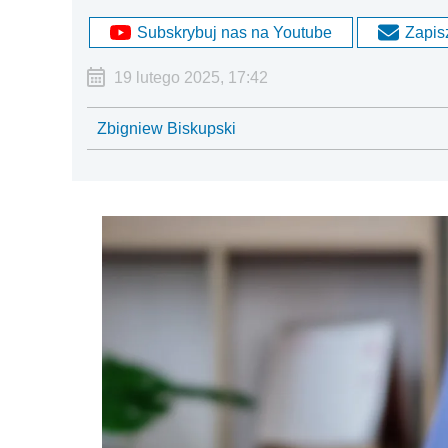
Subskrybuj nas na Youtube
Zapisz
19 lutego 2025, 17:42
Zbigniew Biskupski