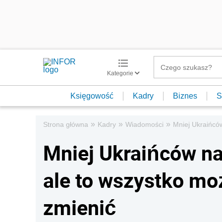
Kategorie
Księgowość
Kadry
Biznes
S
»
»
»
Strona główna
Kadry
Wiadomości
Mniej Ukraińcó
Mniej Ukraińców na
ale to wszystko mo
zmienić