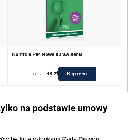
Kontrola PIP. Nowe uprawnienia
99 zł
Kup teraz
119 zł
 tylko na podstawie umowy
ców będące członkami Rady Dialogu