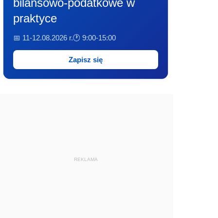
bilansowo-podatkowe w
praktyce
📅 11-12.08.2026 r.
🕐 9:00-15:00
Zapisz się
REKLAMA