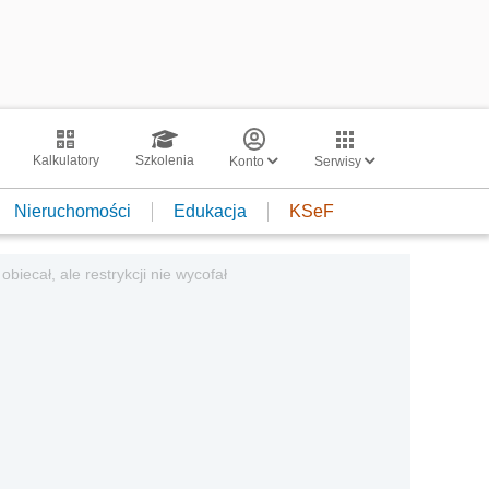
Kalkulatory
Szkolenia
Konto
Serwisy
Nieruchomości
Edukacja
KSeF
ecał, ale restrykcji nie wycofał