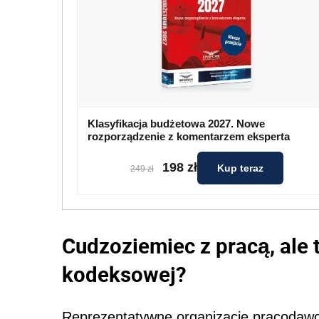
Klasyfikacja budżetowa 2027. Nowe
rozporządzenie z komentarzem eksperta
198 zł
Kup teraz
249 zł
Cudzoziemiec z pracą, ale
kodeksowej?
Reprezentatywne organizacje pracodaw