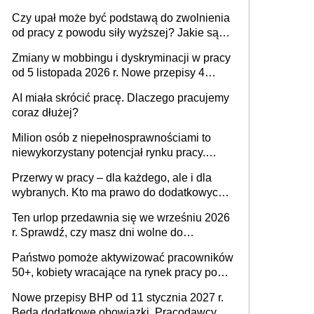
Czy upał może być podstawą do zwolnienia
od pracy z powodu siły wyższej? Jakie są
obowiązki pracodawcy
Zmiany w mobbingu i dyskryminacji w pracy
od 5 listopada 2026 r. Nowe przepisy 4
sierpnia zostały ogłoszone w Dzienniku
AI miała skrócić pracę. Dlaczego pracujemy
Ustaw
coraz dłużej?
Milion osób z niepełnosprawnościami to
niewykorzystany potencjał rynku pracy.
Problemem nie jest brak kandydatów,
Przerwy w pracy – dla każdego, ale i dla
dofinansowań czy refundacji, ale bariery po
wybranych. Kto ma prawo do dodatkowych
stronie systemu i świadomości
15 minut?
pracodawców [WYWIAD]
Ten urlop przedawnia się we wrześniu 2026
r. Sprawdź, czy masz dni wolne do
wykorzystania
Państwo pomoże aktywizować pracowników
50+, kobiety wracające na rynek pracy po
urodzeniu dzieci, osoby przewlekle chore i
Nowe przepisy BHP od 11 stycznia 2027 r.
osoby neuroatypowe. Powstanie Fundusz
Będą dodatkowe obowiązki. Pracodawcy