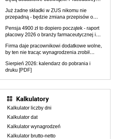
na rzecz Inkluzywności w Zatrudnianiu?
dostają czas na przygotowanie się do zmian
Już żadne składki w ZUS nikomu nie
przepadną - będzie zmiana przepisów o
przedawnieniu i niepodleganiu
Pensja 4900 zł to dopiero początek - raport
ubezpieczeniom społecznym
płacowy 2026 o branży farmaceutycznej i
chemicznej
Firma daje pracownikowi dodatkowe wolne,
by ten nie tracąc wynagrodzenia zrobił
dodatkowe badania. Ten benefit się
Sierpień 2026: kalendarz do pobrania i
sprawdza
druku [PDF]
Kalkulatory
Kalkulator liczby dni
Kalkulator dat
Kalkulator wynagrodzeń
Kalkulator brutto-netto