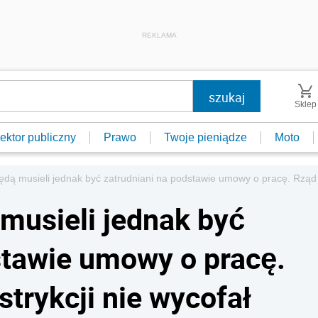
REKLAMA
Sklep
ektor publiczny
Prawo
Twoje pieniądze
Moto
ą musieli jednak być zatrudniani na podstawie umowy o pracę. Rząd obi
musieli jednak być
stawie umowy o pracę.
strykcji nie wycofał