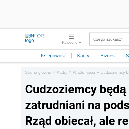
Kategorie
Księgowość
Kadry
Biznes
S
»
»
»
Strona główna
Kadry
Wiadomości
Cudzoziemcy będ
Cudzoziemcy będą 
zatrudniani na pod
Rząd obiecał, ale re