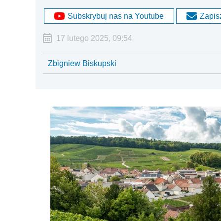
Subskrybuj nas na Youtube
Zapisz
17 lutego 2025, 09:54
Zbigniew Biskupski