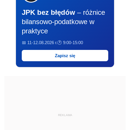
JPK bez błędów
– różnice
bilansowo-podatkowe w
praktyce
📅 11-12.08.2026 r.
🕐 9:00-15:00
Zapisz się
REKLAMA