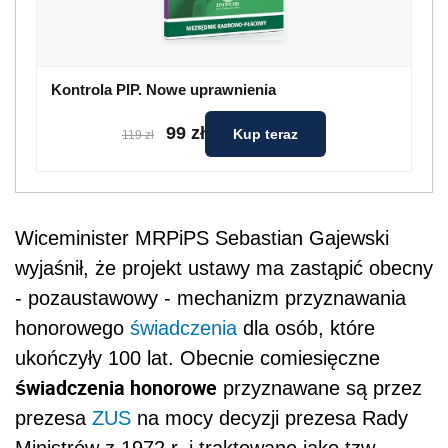
Kontrola PIP. Nowe uprawnienia
99 zł
Kup teraz
119 zł
Wiceminister MRPiPS Sebastian Gajewski
wyjaśnił, że projekt ustawy ma zastąpić obecny
- pozaustawowy - mechanizm przyznawania
honorowego
świadczenia
dla osób, które
ukończyły 100 lat. Obecnie comiesięczne
świadczenia honorowe
przyznawane są przez
prezesa
ZUS
na mocy decyzji prezesa Rady
Ministrów z 1972 r. i traktowane jako tzw.