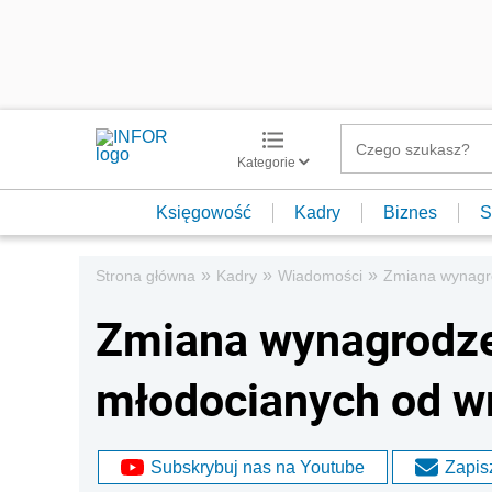
Kategorie
Księgowość
Kadry
Biznes
S
»
»
»
Strona główna
Kadry
Wiadomości
Zmiana wynagro
Zmiana wynagrodze
młodocianych od wr
Subskrybuj nas na Youtube
Zapisz