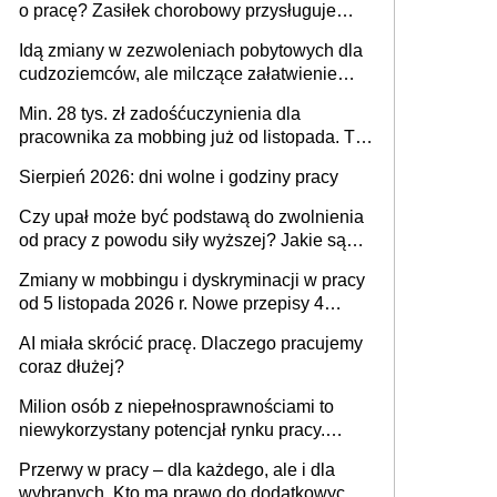
o pracę? Zasiłek chorobowy przysługuje
tylko w przypadku zachorowania w ciągu 14
Idą zmiany w zezwoleniach pobytowych dla
dni od ustania stosunku pracy
cudzoziemców, ale milczące załatwienie
spraw przewidziano tylko dla wybranych
Min. 28 tys. zł zadośćuczynienia dla
pracownika za mobbing już od listopada. To
także nieuzasadniona krytyka i izolowanie z
Sierpień 2026: dni wolne i godziny pracy
zespołu
Czy upał może być podstawą do zwolnienia
od pracy z powodu siły wyższej? Jakie są
obowiązki pracodawcy
Zmiany w mobbingu i dyskryminacji w pracy
od 5 listopada 2026 r. Nowe przepisy 4
sierpnia zostały ogłoszone w Dzienniku
AI miała skrócić pracę. Dlaczego pracujemy
Ustaw
coraz dłużej?
Milion osób z niepełnosprawnościami to
niewykorzystany potencjał rynku pracy.
Problemem nie jest brak kandydatów,
Przerwy w pracy – dla każdego, ale i dla
dofinansowań czy refundacji, ale bariery po
wybranych. Kto ma prawo do dodatkowych