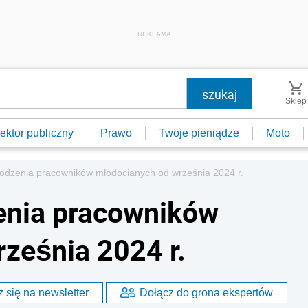
REKLAMA
Sklep
ektor publiczny
Prawo
Twoje pieniądze
Moto
dzenia pracowników młodocianych od września 2024 r.
nia pracowników
ześnia 2024 r.
 się na newsletter
Dołącz do grona ekspertów