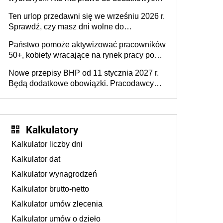
stronie systemu i świadomości
15 minut?
pracodawców [WYWIAD]
Ten urlop przedawni się we wrześniu 2026 r.
Sprawdź, czy masz dni wolne do
wykorzystania
Państwo pomoże aktywizować pracowników
50+, kobiety wracające na rynek pracy po
urodzeniu dzieci, osoby przewlekle chore i
Nowe przepisy BHP od 11 stycznia 2027 r.
osoby neuroatypowe. Powstanie Fundusz
Będą dodatkowe obowiązki. Pracodawcy
na rzecz Inkluzywności w Zatrudnianiu?
dostają czas na przygotowanie się do zmian
Kalkulatory
Kalkulator liczby dni
Kalkulator dat
Kalkulator wynagrodzeń
Kalkulator brutto-netto
Kalkulator umów zlecenia
Kalkulator umów o dzieło