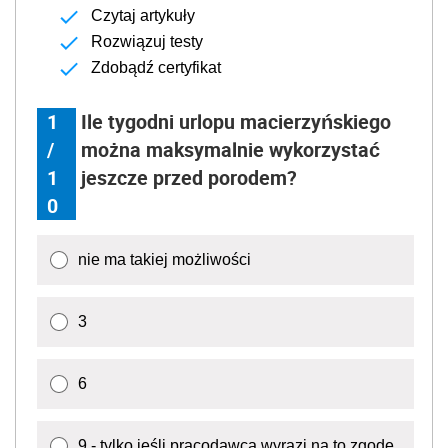
Czytaj artykuły
Rozwiązuj testy
Zdobądź certyfikat
1
Ile tygodni urlopu macierzyńskiego
/
można maksymalnie wykorzystać
1
jeszcze przed porodem?
0
nie ma takiej możliwości
3
6
9 - tylko jeśli pracodawca wyrazi na to zgodę