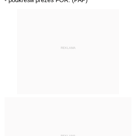
- podkreślił prezes FOR. (PAP)
REKLAMA
REKLAMA