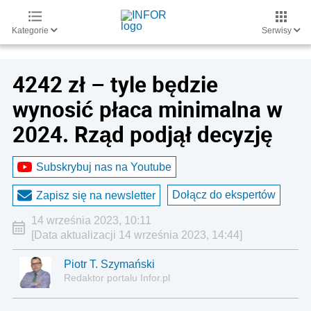
Kategorie
Serwisy
4242 zł – tyle będzie
wynosić płaca minimalna w
2024. Rząd podjął decyzję
Subskrybuj nas na Youtube
Dołącz do ekspertów
Zapisz się na newsletter
14 września 2023, 10:11
[Data aktualizacji 14 września 2023, 14:44]
Piotr T. Szymański
Redaktor portalu Infor.pl