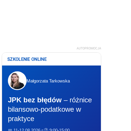
AUTOPROMOCJA
SZKOLENIE ONLINE
Małgorzata Tarkowska
JPK bez błędów
– różnice
bilansowo-podatkowe w
praktyce
📅 11-12.08.2026 r.
🕐 9:00-15:00