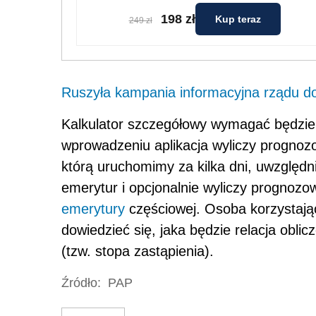
198 zł
Kup teraz
249 zł
Ruszyła kampania informacyjna rządu d
Kalkulator szczegółowy wymagać będzie 
wprowadzeniu aplikacja wyliczy prognozo
którą uruchomimy za kilka dni, uwzględn
emerytur i opcjonalnie wyliczy prognoz
emerytury
częściowej. Osoba korzystając
dowiedzieć się, jaka będzie relacja oblic
(tzw. stopa zastąpienia).
Źródło:
PAP