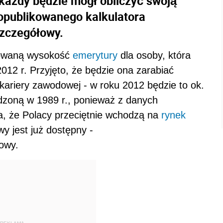
każdy będzie mógł obliczyć swoją
opublikowanego kalkulatora
szczegółowy.
zowaną wysokość
emerytury
dla osoby, która
2012 r. Przyjęto, że będzie ona zarabiać
 kariery zawodowej - w roku 2012 będzie to ok.
dzoną w 1989 r., ponieważ z danych
, że Polacy przeciętnie wchodzą na
rynek
y jest już dostępny -
dowy.