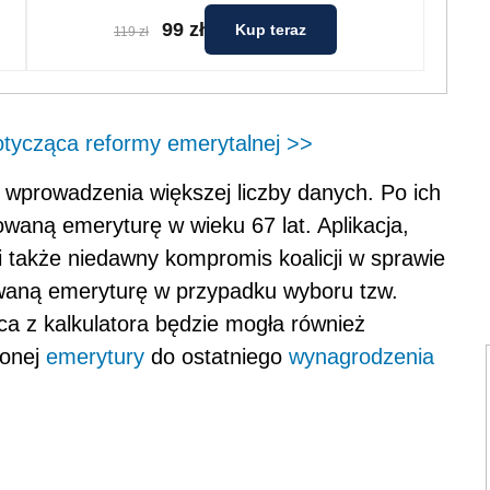
99 zł
Kup teraz
119 zł
otycząca reformy emerytalnej >>
wprowadzenia większej liczby danych. Po ich
waną emeryturę w wieku 67 lat. Aplikacja,
i także niedawny kompromis koalicji w sprawie
owaną emeryturę w przypadku wyboru tzw.
a z kalkulatora będzie mogła również
zonej
emerytury
do ostatniego
wynagrodzenia