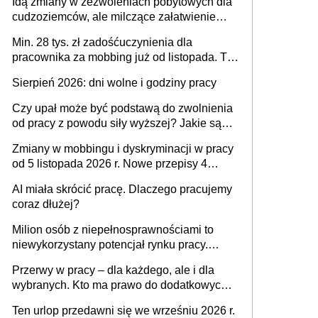
Idą zmiany w zezwoleniach pobytowych dla
dni od ustania stosunku pracy
cudzoziemców, ale milczące załatwienie
spraw przewidziano tylko dla wybranych
Min. 28 tys. zł zadośćuczynienia dla
pracownika za mobbing już od listopada. To
także nieuzasadniona krytyka i izolowanie z
Sierpień 2026: dni wolne i godziny pracy
zespołu
Czy upał może być podstawą do zwolnienia
od pracy z powodu siły wyższej? Jakie są
obowiązki pracodawcy
Zmiany w mobbingu i dyskryminacji w pracy
od 5 listopada 2026 r. Nowe przepisy 4
sierpnia zostały ogłoszone w Dzienniku
AI miała skrócić pracę. Dlaczego pracujemy
Ustaw
coraz dłużej?
Milion osób z niepełnosprawnościami to
niewykorzystany potencjał rynku pracy.
Problemem nie jest brak kandydatów,
Przerwy w pracy – dla każdego, ale i dla
dofinansowań czy refundacji, ale bariery po
wybranych. Kto ma prawo do dodatkowych
stronie systemu i świadomości
15 minut?
pracodawców [WYWIAD]
Ten urlop przedawni się we wrześniu 2026 r.