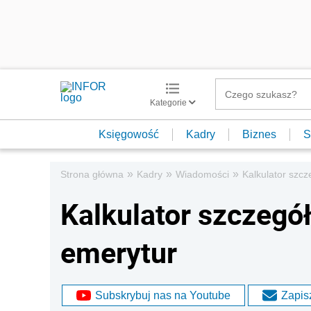
Kategorie
Księgowość
Kadry
Biznes
S
»
»
»
Strona główna
Kadry
Wiadomości
Kalkulator szcz
Kalkulator szczegó
emerytur
Subskrybuj nas na Youtube
Zapisz