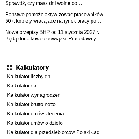
Sprawdź, czy masz dni wolne do
wykorzystania
Państwo pomoże aktywizować pracowników
50+, kobiety wracające na rynek pracy po
urodzeniu dzieci, osoby przewlekle chore i
Nowe przepisy BHP od 11 stycznia 2027 r.
osoby neuroatypowe. Powstanie Fundusz
Będą dodatkowe obowiązki. Pracodawcy
na rzecz Inkluzywności w Zatrudnianiu?
dostają czas na przygotowanie się do zmian
Kalkulatory
Kalkulator liczby dni
Kalkulator dat
Kalkulator wynagrodzeń
Kalkulator brutto-netto
Kalkulator umów zlecenia
Kalkulator umów o dzieło
Kalkulator dla przedsiębiorców Polski Ład