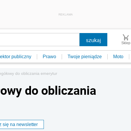
REKLAMA
Sklep
ektor publiczny
Prawo
Twoje pieniądze
Moto
egółowy do obliczania emerytur
łowy do obliczania
 się na newsletter