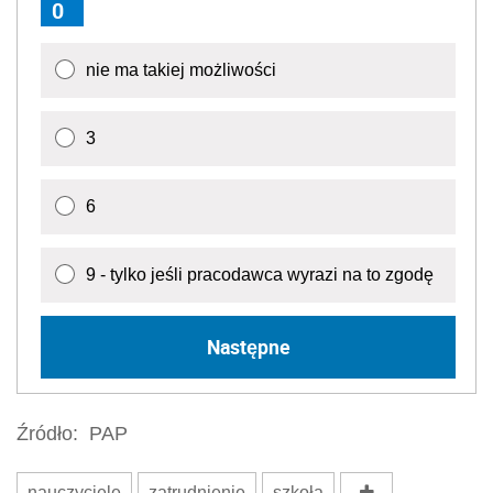
0
nie ma takiej możliwości
3
6
9 - tylko jeśli pracodawca wyrazi na to zgodę
Następne
Źródło:
PAP
nauczyciele
zatrudnienie
szkoła