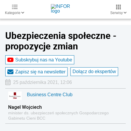
Kategorie
Serwisy
Ubezpieczenia społeczne -
propozycje zmian
Subskrybuj nas na Youtube
Dołącz do ekspertów
Zapisz się na newsletter
25 października 2021, 12:06
Business Centre Club
Nagel Wojciech
minister ds. ubezpieczeń społecznych Gospodarczego
Gabinetu Cieni BCC